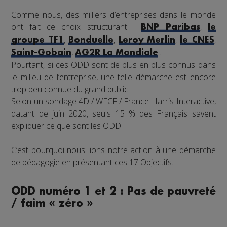
Comme nous, des milliers d’entreprises dans le monde
ont fait ce choix structurant :
,
BNP Paribas
le
,
,
,
,
groupe TF1
Bonduelle
Leroy Merlin
le CNES
,
...
Saint-Gobain
AG2R La Mondiale
Pourtant, si ces ODD sont de plus en plus connus dans
le milieu de l’entreprise, une telle démarche est encore
trop peu connue du grand public.
Selon un sondage 4D / WECF / France-Harris Interactive,
datant de juin 2020, seuls 15 % des Français savent
expliquer ce que sont les ODD.
C’est pourquoi nous lions notre action à une démarche
de pédagogie en présentant ces 17 Objectifs.
ODD numéro 1 et 2 : Pas de pauvreté
/ faim « zéro »