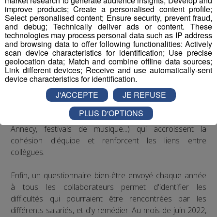
market research to generate audience insights; Develop and
de posture sur les postes de travail : des rehausseurs de
improve products; Create a personalised content profile;
clavier ont été distribués aux salariés qui le souhaitaient.
Select personalised content; Ensure security, prevent fraud,
and debug; Technically deliver ads or content. These
technologies may process personal data such as IP address
Concernant le bien-être au travail, le Groupe Mont Blanc
and browsing data to offer following functionalities: Actively
Médias organise depuis plusieurs années des
scan device characteristics for identification; Use precise
séminaires d’entreprise qui permettent à ses
geolocation data; Match and combine offline data sources;
Link different devices; Receive and use automatically-sent
collaborateurs de partager des moments conviviaux qui
device characteristics for identification.
sortent du cadre formel du travail. De plus, il est
régulièrement proposé aux salariés de participer à des
J'ACCEPTE
JE REFUSE
événements festifs (rencontres sportives avec les clubs
PLUS D'OPTIONS
partenaires comme les Pionniers de Chamonix ou le FC
Annecy, festivals de musique...) qui accroissent la
cohésion d'équipe et renforcent les liens entre
collègues.
Enfin, un questionnaire bien-être envoyé chaque année
à tous les collaborateurs permet d'identifier les
difficultés qui pourraient être rencontrées par les
différents salariés, et d'y remédier. Au mois de juin 2022,