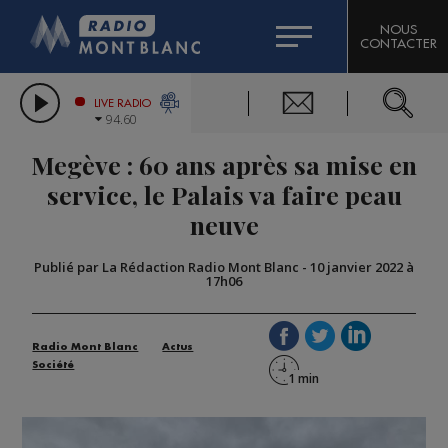
HOROSCOPE
CITIZEN MACHINERY
NOUS
CONTACTER
COMPAGNIE DU MONT-BLANC
LES CHRONIQUES DE L'EXPERT
GRAND MASSIF DOMAINES SKIABLES
LIVE RADIO
94.60
BORINI
Megève : 60 ans après sa mise en
BIGARD
service, le Palais va faire peau
neuve
Publié par La Rédaction Radio Mont Blanc
-
10 janvier 2022 à
17h06
Radio Mont Blanc
Actus
Société