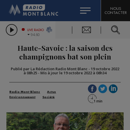
HOROSCOPE
CITIZEN MACHINERY
NOUS
CONTACTER
COMPAGNIE DU MONT-BLANC
LES CHRONIQUES DE L'EXPERT
GRAND MASSIF DOMAINES SKIABLES
LIVE RADIO
94.60
BORINI
Haute-Savoie : la saison des
BIGARD
champignons bat son plein
Publié par La Rédaction Radio Mont Blanc
-
19 octobre 2022
à 08h25
-
Mis à jour le 19 octobre 2022 à 08h34
Radio Mont Blanc
Actus
Environnement
Société