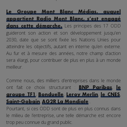
Le Groupe Mont Blanc Médias, auquel
appartient Radio Mont Blanc, s’est engagé
Les principes des 17 ODD
dans cette démarche.
guideront son action et son développement jusqu'en
2030, date que se sont fixée les Nations Unies pour
atteindre les objectifs, autant en interne qu’en externe.
Au fur et à mesure des années, notre champ d’action
sera élargi, pour contribuer de plus en plus à un monde
meilleur.
Comme nous, des milliers d’entreprises dans le monde
ont fait ce choix structurant :
,
BNP Paribas
le
,
,
,
,
groupe TF1
Bonduelle
Leroy Merlin
le CNES
,
...
Saint-Gobain
AG2R La Mondiale
Pourtant, si ces ODD sont de plus en plus connus dans
le milieu de l’entreprise, une telle démarche est encore
trop peu connue du grand public.