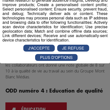
market research to generate audience insights; Develop and
régulièrement proposé aux salariés de participer à des
improve products; Create a personalised content profile;
événements festifs (rencontres sportives avec les clubs
Select personalised content; Ensure security, prevent fraud,
partenaires comme les Pionniers de Chamonix ou le FC
and debug; Technically deliver ads or content. These
technologies may process personal data such as IP address
Annecy, festivals de musique...) qui accroissent la
and browsing data to offer following functionalities: Actively
cohésion d'équipe et renforcent les liens entre
scan device characteristics for identification; Use precise
collègues.
geolocation data; Match and combine offline data sources;
Link different devices; Receive and use automatically-sent
device characteristics for identification.
Enfin, un questionnaire bien-être envoyé chaque année
à tous les collaborateurs permet d'identifier les
J'ACCEPTE
JE REFUSE
difficultés qui pourraient être rencontrées par les
PLUS D'OPTIONS
différents salariés, et d'y remédier. Au mois de juin 2022,
les collaborateurs ont donné une note globale de 8 sur
10 à la qualité de vie au travail au sein du Groupe Mont
Blanc Médias.
ODD numéro 4 : Education de qualité