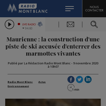
HOROSCOPE
CITIZEN MACHINERY
NOUS
CONTACTER
COMPAGNIE DU MONT-BLANC
LES CHRONIQUES DE L'EXPERT
GRAND MASSIF DOMAINES SKIABLES
LIVE RADIO
94.60
BORINI
Maurienne : la construction d'une
BIGARD
piste de ski accusée d'enterrer des
marmottes vivantes
Publié par La Rédaction Radio Mont Blanc
-
9 novembre 2020
à 10h07
Radio Mont Blanc
Actus
Environnement