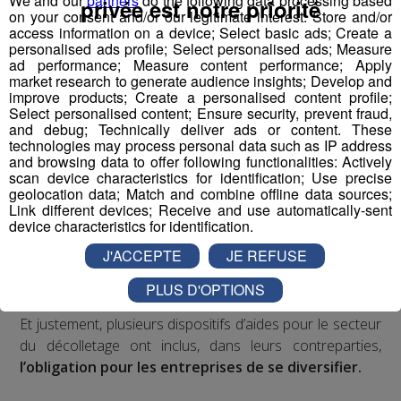
We and our
partners
do the following data processing based
privée est notre priorité
on your consent and/or our legitimate interest: Store and/or
que le premier,
il porte un coup aux entreprises de
access information on a device; Select basic ads; Create a
France, qui commençaient tout juste à se remettre
personalised ads profile; Select personalised ads; Measure
des événements du printemps.
ad performance; Measure content performance; Apply
market research to generate audience insights; Develop and
improve products; Create a personalised content profile;
Et dans ce nouveau coup dur, toutes les entreprises ne
Select personalised content; Ensure security, prevent fraud,
sont pas logées à la même enseigne.
Il y a une
and debug; Technically deliver ads or content. These
technologies may process personal data such as IP address
différence entre l’automobile et l’aéronautique,
and browsing data to offer following functionalities: Actively
deux secteurs dont dépend majoritairement le
scan device characteristics for identification; Use precise
secteur du décolletage.
geolocation data; Match and combine offline data sources;
Link different devices; Receive and use automatically-sent
device characteristics for identification.
J'ACCEPTE
JE REFUSE
PLUS D'OPTIONS
Et justement, plusieurs dispositifs d’aides pour le secteur
du décolletage ont inclus, dans leurs contreparties,
l’obligation pour les entreprises de se diversifier.