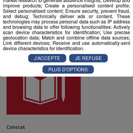
market research to generate audience insights; Develop and
10 à la qualité de vie au travail au sein du Groupe Mont
improve products; Create a personalised content profile;
Blanc Médias.
Select personalised content; Ensure security, prevent fraud,
and debug; Technically deliver ads or content. These
technologies may process personal data such as IP address
ODD numéro 4 : Education de qualité
and browsing data to offer following functionalities: Actively
scan device characteristics for identification; Use precise
geolocation data; Match and combine offline data sources;
Link different devices; Receive and use automatically-sent
device characteristics for identification.
J'ACCEPTE
JE REFUSE
PLUS D'OPTIONS
Constat