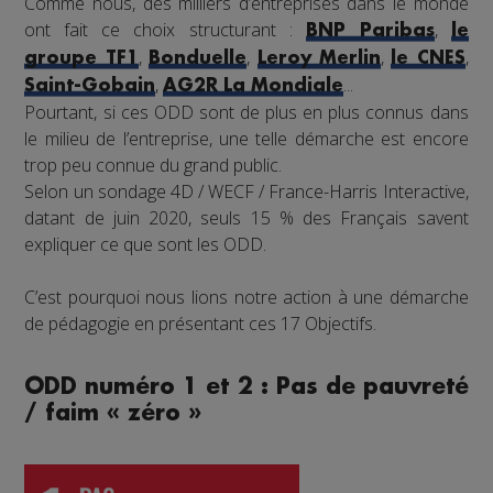
Comme nous, des milliers d’entreprises dans le monde
ont fait ce choix structurant :
,
BNP Paribas
le
,
,
,
,
groupe TF1
Bonduelle
Leroy Merlin
le CNES
,
...
Saint-Gobain
AG2R La Mondiale
Pourtant, si ces ODD sont de plus en plus connus dans
le milieu de l’entreprise, une telle démarche est encore
trop peu connue du grand public.
Selon un sondage 4D / WECF / France-Harris Interactive,
datant de juin 2020, seuls 15 % des Français savent
expliquer ce que sont les ODD.
C’est pourquoi nous lions notre action à une démarche
de pédagogie en présentant ces 17 Objectifs.
ODD numéro 1 et 2 : Pas de pauvreté
/ faim « zéro »