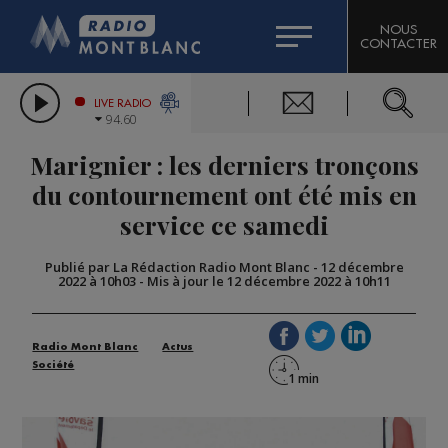
HOROSCOPE
CITIZEN MACHINERY
NOUS
CONTACTER
COMPAGNIE DU MONT-BLANC
LES CHRONIQUES DE L'EXPERT
GRAND MASSIF DOMAINES SKIABLES
LIVE RADIO
94.60
BORINI
Marignier : les derniers tronçons
BIGARD
du contournement ont été mis en
service ce samedi
Publié par La Rédaction Radio Mont Blanc
-
12 décembre
2022 à 10h03
-
Mis à jour le 12 décembre 2022 à 10h11
Radio Mont Blanc
Actus
Société