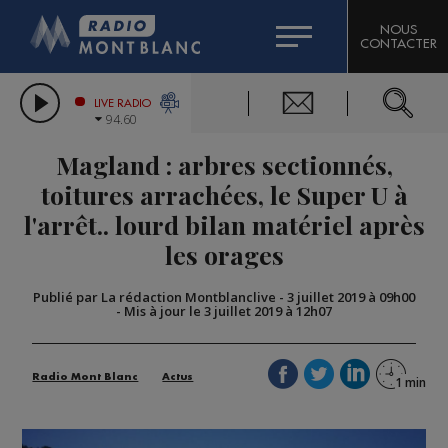
HOROSCOPE
CITIZEN MACHINERY
NOUS
CONTACTER
COMPAGNIE DU MONT-BLANC
LES CHRONIQUES DE L'EXPERT
GRAND MASSIF DOMAINES SKIABLES
LIVE RADIO
94.60
BORINI
Magland : arbres sectionnés,
BIGARD
toitures arrachées, le Super U à
l'arrêt.. lourd bilan matériel après
les orages
Publié par La rédaction Montblanclive
-
3 juillet 2019 à 09h00
-
Mis à jour le 3 juillet 2019 à 12h07
Radio Mont Blanc
Actus