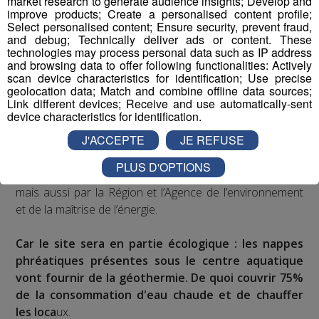
market research to generate audience insights; Develop and
improve products; Create a personalised content profile;
Architecture, responsable du projet.
Select personalised content; Ensure security, prevent fraud,
and debug; Technically deliver ads or content. These
technologies may process personal data such as IP address
and browsing data to offer following functionalities: Actively
scan device characteristics for identification; Use precise
geolocation data; Match and combine offline data sources;
Link different devices; Receive and use automatically-sent
device characteristics for identification.
Coût total de ce nouveau centre aquatique de
J'ACCEPTE
JE REFUSE
Sallanches : 14 millions d’euros.
PLUS D'OPTIONS
Une somme assumée en grande partie par la mairie,
mais aussi par la Région et l’Agence de l’environnement
et de la maîtrise de l’énergie.
Car le site sera en partie écologique : les nappes
phréatiques présentes sous le centre aquatique
vont fournir de la géothermie. De quoi couvrir 75%
de la consommation d'eau chaude et de chauffer
les loca
ux.