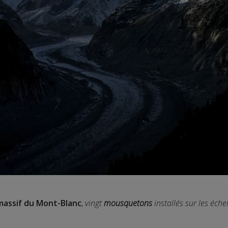
massif du Mont-Blanc
,
vingt
mousquetons
installés sur les éch