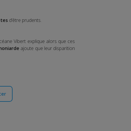
stes
d’être prudents.
Océane Vibert explique alors que ces
moniarde
ajoute que leur disparition
ter