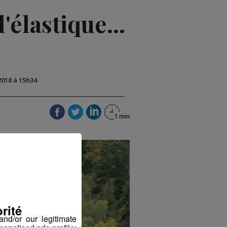
'élastique...
2018 à 15h34
rité
nd/or our legitimate