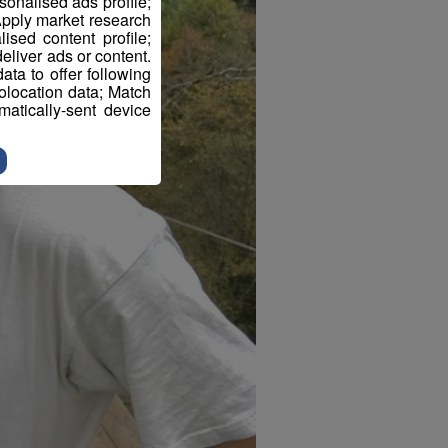
sonalised ads profile;
pply market research
sed content profile;
eliver ads or content.
ta to offer following
eolocation data; Match
atically-sent device