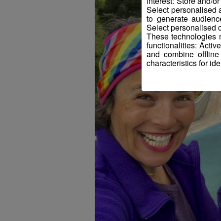
interest: Store and/o
Select personalised
to generate audienc
Select personalised c
These technologies m
functionalities: Acti
and combine offline
characteristics for ide