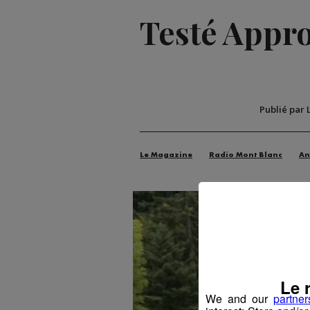
Testé Approu
Publié par 
Le Magazine
Radio Mont Blanc
An
Le 
We and our
partner