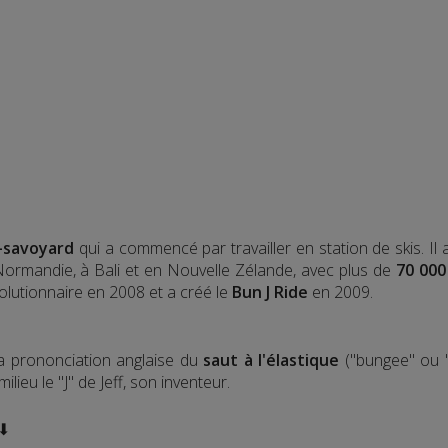
-savoyard
qui a commencé par travailler en station de skis. Il
 Normandie, à Bali et en Nouvelle Zélande, avec plus de
70 000
olutionnaire en 2008 et a créé le
Bun J Ride
en 2009.
la prononciation anglaise du
saut à l'élastique
("bungee" ou "
lieu le "J" de Jeff, son inventeur.
 ⬇