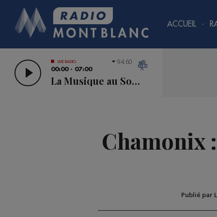
ACCUEIL
R
94.60
LIVE RADIO
00:00 - 07:00
La Musique au Sommet
Chamonix :
Publié par 