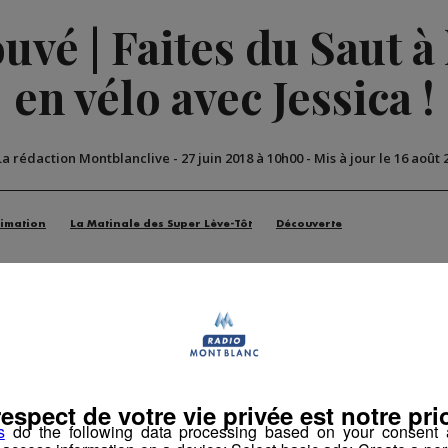
vé | Faites du Saut à l
en vélo avec Jessica !
La rédaction Montblanclive
-
27 juin 2018 à 10h00
-
Mis à jour le 16 août 
imation
La Matinale des Super Lève-Tôt
Découverte
respect de votre vie privée est notre prio
s
do the following data processing based on your consent a