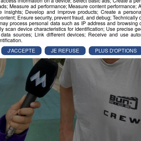
r access information on a device; Select basic ads; Create a per
 ads; Measure ad performance; Measure content performance; A
e insights; Develop and improve products; Create a personali
ontent; Ensure security, prevent fraud, and debug; Technically d
ay process personal data such as IP address and browsing da
vely scan device characteristics for identification; Use precise g
 data sources; Link different devices; Receive and use autom
ntification.
J'ACCEPTE
JE REFUSE
PLUS D'OPTIONS