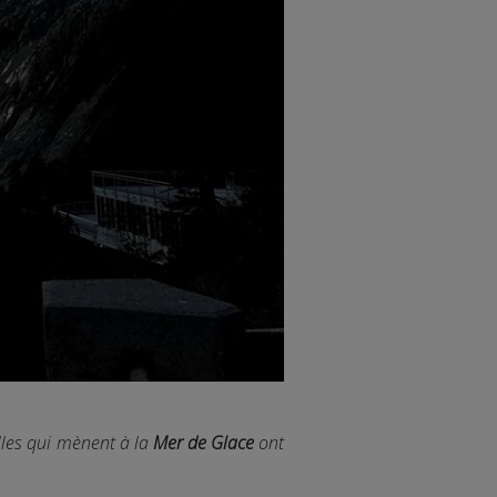
elles qui mènent à la
Mer de Glace
ont