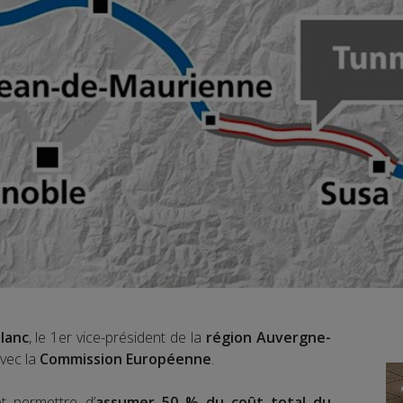
lanc
, le 1er vice-président de la
région Auvergne-
avec la
Commission Européenne
.
et permettre d’
assumer 50 % du coût total du