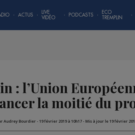
LIVE
ECO
ADIO
ACTUS
PODCASTS
VIDÉO
TREMPLIN
n : l’Union Européen
nancer la moitié du pro
ar Audrey Bourdier
-
19 février 2019 à 10h17
-
Mis à jour le 19 février 20