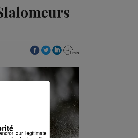
s Slalomeurs
rité
nd/or our legitimate