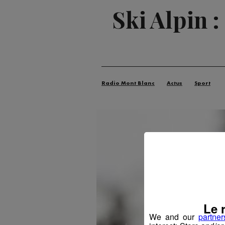
Ski Alpin :
Radio Mont Blanc
Actus
Sport
Le 
We and our
partner