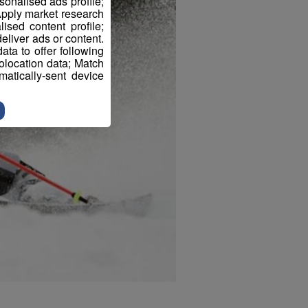
sonalised ads profile;
pply market research
sed content profile;
eliver ads or content.
ta to offer following
eolocation data; Match
atically-sent device