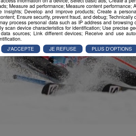
r access information on a device; Select basic ads; Create a per
 ads; Measure ad performance; Measure content performance; A
e insights; Develop and improve products; Create a personali
ontent; Ensure security, prevent fraud, and debug; Technically d
ay process personal data such as IP address and browsing da
vely scan device characteristics for identification; Use precise g
 data sources; Link different devices; Receive and use autom
ntification.
J'ACCEPTE
JE REFUSE
PLUS D'OPTIONS