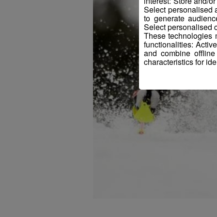
interest: Store and/o
Select personalised
to generate audienc
Select personalised c
These technologies m
functionalities: Acti
and combine offline
characteristics for ide