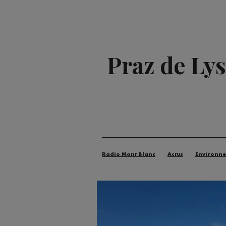
Praz de Ly
Radio Mont Blanc
Actus
Environn