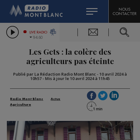
HOROSCOPE
CITIZEN MACHINERY
NOUS
CONTACTER
COMPAGNIE DU MONT-BLANC
LES CHRONIQUES DE L'EXPERT
GRAND MASSIF DOMAINES SKIABLES
LIVE RADIO
94.60
BORINI
Les Gets : la colère des
BIGARD
agriculteurs pas éteinte
Publié par La Rédaction Radio Mont Blanc
-
10 avril 2024 à
10h57
-
Mis à jour le 10 avril 2024 à 11h45
Radio Mont Blanc
Actus
Agriculture