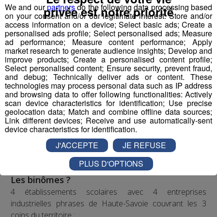
établissements scolaires volontaires
participant au
We and our
partners
do the following data processing based
privée est notre priorité
on your consent and/or our legitimate interest: Store and/or
challenge en les associant à
4 entreprises
access information on a device; Select basic ads; Create a
industrielles
d’envergure sur le territoire pour former
personalised ads profile; Select personalised ads; Measure
des binômes.
ad performance; Measure content performance; Apply
market research to generate audience insights; Develop and
Pour mener à bien leur projet et tenter de
improve products; Create a personalised content profile;
remporter
la compétition nationale à Lyon le 22 mars,
Select personalised content; Ensure security, prevent fraud,
ils pourront compter sur
le coaching de
and debug; Technically deliver ads or content. These
technologies may process personal data such as IP address
l’association,
et reconnue par la French Fab ; mais
and browsing data to offer following functionalities: Actively
également
l’accompagnement de leurs entreprises
scan device characteristics for identification; Use precise
binômes,
présentes en école et en accueillant les
geolocation data; Match and combine offline data sources;
Link different devices; Receive and use automatically-sent
classes pour visites, conseils et fabrication de pièces
device characteristics for identification.
nécessaires pour rendre le robot le plus performant
J'ACCEPTE
JE REFUSE
possible en vue de la compétition.
PLUS D'OPTIONS
Les binômes ?
4 établissements scolaires avec 4 entreprises
industrielles phrases de Haute-Savoie couvrant les 3
coins du territoire :