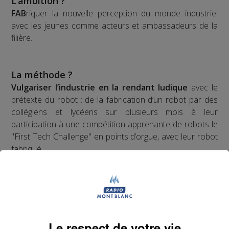
L’ambition ?
FAB
riquer la nouvelle perception du monde industriel
avec les jeunes comme acteurs et ambassadeurs de la
filière.
La méthode ?
Vulgariser l’industrie en la rendant ludique
avec le
prétexte du robot : de la fabrication d’un robot par des
collégiens et lycéens sur plusieurs mois à leur
participation à une compétition apprenante de robots le
"First Tech Challenge" en points d’orgue, avec leur robot
fabriqué.
Les jeunes des établissements scolaires doivent
fabriquer un robot à partir d'un kit de pièces détachées
fourni par l'association organisatrice la compétition
"Robotique First France". Dans le cadre de TOP FAB, le
Groupe Mont Blanc Médias fait appel à
4
Le respect de votre vie