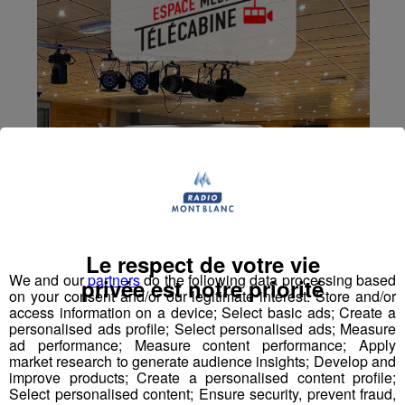
Le respect de votre vie
We and our
partners
do the following data processing based
privée est notre priorité
on your consent and/or our legitimate interest: Store and/or
access information on a device; Select basic ads; Create a
personalised ads profile; Select personalised ads; Measure
ad performance; Measure content performance; Apply
market research to generate audience insights; Develop and
improve products; Create a personalised content profile;
Select personalised content; Ensure security, prevent fraud,