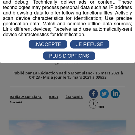
and debug; Technically deliver ads or content. These
technologies may process personal data such as IP address
and browsing data to offer following functionalities: Actively
scan device characteristics for identification; Use precise
geolocation data; Match and combine offline data sources;
Link different devices; Receive and use automatically-sent
device characteristics for identification.
La Roche-sur-Foron : Rochexpo
J'ACCEPTE
JE REFUSE
pousse ses murs pour monter en
PLUS D'OPTIONS
gamme
Publié par La Rédaction Radio Mont Blanc
-
15 mars 2021 à
07h23
-
Mis à jour le 15 mars 2021 à 09h32
Radio Mont Blanc
Actus
Économie
Société