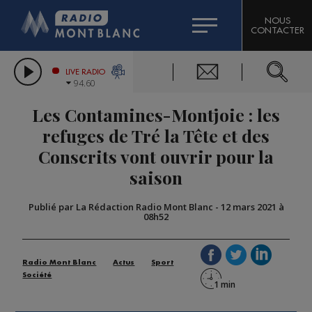
HOROSCOPE
CITIZEN MACHINERY
NOUS
CONTACTER
COMPAGNIE DU MONT-BLANC
LES CHRONIQUES DE L'EXPERT
GRAND MASSIF DOMAINES SKIABLES
LIVE RADIO
94.60
BORINI
Les Contamines-Montjoie : les
BIGARD
refuges de Tré la Tête et des
Conscrits vont ouvrir pour la
saison
Publié par La Rédaction Radio Mont Blanc
-
12 mars 2021 à
08h52
Radio Mont Blanc
Actus
Sport
Société