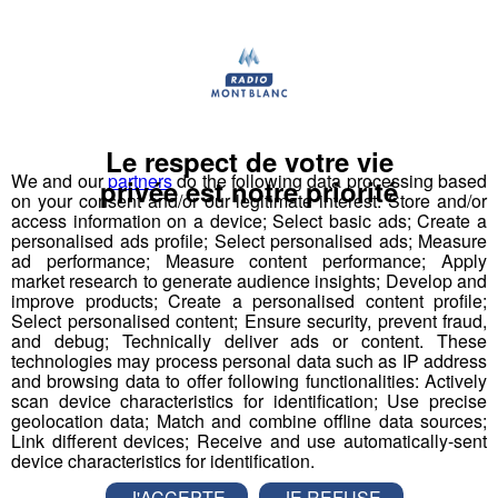
Deux rendez-vous par jour, à 8h45 et 17h45 sur
Radio Mont Blanc !
Déstination été ! Une question...une destination !
Nous vous poserons une question, a vous de faire le
Le respect de votre vie
bon choix entre les 3 réponses pour repartir avec vos
We and our
partners
do the following data processing based
privée est notre priorité
entrées pour un maximum d'activités dans la région !
on your consent and/or our legitimate interest: Store and/or
access information on a device; Select basic ads; Create a
personalised ads profile; Select personalised ads; Measure
Inscription par téléphone toute la journée pour
ad performance; Measure content performance; Apply
participer aux 2 tirages au sort par jour à 8h45 et 17h45.
market research to generate audience insights; Develop and
improve products; Create a personalised content profile;
Appelez le standard au 04 50 58 24 09
Select personalised content; Ensure security, prevent fraud,
and debug; Technically deliver ads or content. These
Pour cette semaine on vous offre vos entrées pour vous
technologies may process personal data such as IP address
and browsing data to offer following functionalities: Actively
et la personne de votre choix pour
WALIBI RHONE
scan device characteristics for identification; Use precise
ALPES
!
geolocation data; Match and combine offline data sources;
Link different devices; Receive and use automatically-sent
Nathan est allé tester pour vous
Verticalp Émosson,
device characteristics for identification.
dans la Vallée du Trient
:
J'ACCEPTE
JE REFUSE