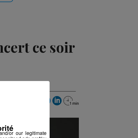
cert ce soir
rité
nd/or our legitimate