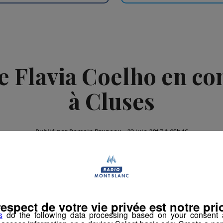
e Flavia Coelho en con
à Cluses
Publié par Romain Bruneau
-
23 juin 2017 à 05h46
atinale des Super Lève-Tôt
respect de votre vie privée est notre prio
s
do the following data processing based on your consent a