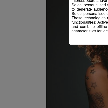
interest: Store and/o
Select personalised
to generate audienc
Select personalised c
These technologies m
functionalities: Acti
and combine offline
characteristics for ide