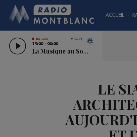
ACCUEIL
R
94.60
LIVE RADIO
19:00 - 00:00
La Musique au Sommet
LE SI
ARCHITE
AUJOURD'H
ET 