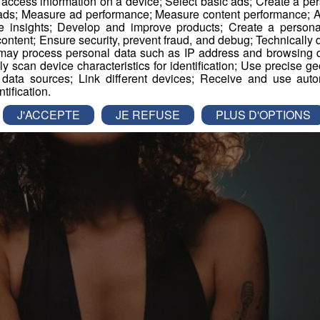
r access information on a device; Select basic ads; Create a per
 ads; Measure ad performance; Measure content performance; A
e insights; Develop and improve products; Create a personali
ontent; Ensure security, prevent fraud, and debug; Technically d
ay process personal data such as IP address and browsing da
vely scan device characteristics for identification; Use precise g
 data sources; Link different devices; Receive and use autom
ntification.
J'ACCEPTE
JE REFUSE
PLUS D'OPTIONS