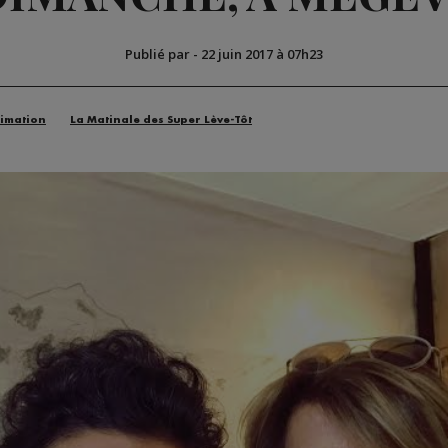
Publié par
-
22 juin 2017 à 07h23
imation
La Matinale des Super Lève-Tôt