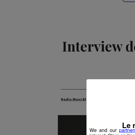
Interview d
Radio Mont Blanc
Animation
La M
Le 
We and our
partner