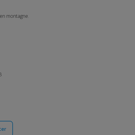
e en montagne.
B
ter