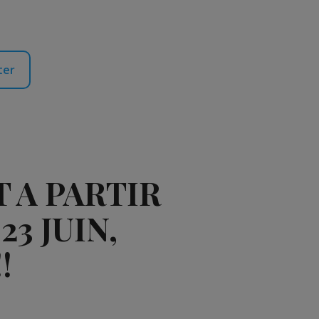
ter
T A PARTIR
3 JUIN,
!