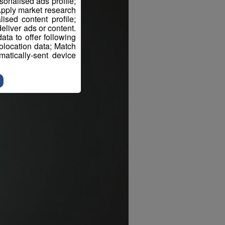
sonalised ads profile;
pply market research
sed content profile;
eliver ads or content.
ta to offer following
eolocation data; Match
atically-sent device