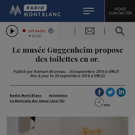
HOROSCOPE
CITIZEN MACHINERY
NOUS
CONTACTER
COMPAGNIE DU MONT-BLANC
LES CHRONIQUES DE L'EXPERT
GRAND MASSIF DOMAINES SKIABLES
LIVE RADIO
94.60
BORINI
Le musée Guggenheim propose
BIGARD
des toilettes en or.
Publié par Romain Bruneau
-
20 septembre 2016 à 09h21
-
Mis à jour le 20 septembre 2016 à 09h22
Radio Mont Blanc
Animation
La Matinale des Super Lève-Tôt