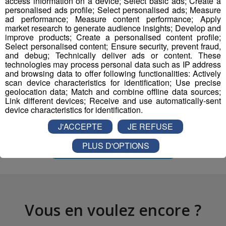
access information on a device; Select basic ads; Create a
Garage Roady à Domancy au rond point d'Intermarché.
personalised ads profile; Select personalised ads; Measure
ad performance; Measure content performance; Apply
market research to generate audience insights; Develop and
improve products; Create a personalised content profile;
Select personalised content; Ensure security, prevent fraud,
and debug; Technically deliver ads or content. These
technologies may process personal data such as IP address
and browsing data to offer following functionalities: Actively
scan device characteristics for identification; Use precise
geolocation data; Match and combine offline data sources;
Partager sur Facebook
Link different devices; Receive and use automatically-sent
device characteristics for identification.
J'ACCEPTE
JE REFUSE
PLUS D'OPTIONS
Partager sur Twitter
Vous en voulez encore ?