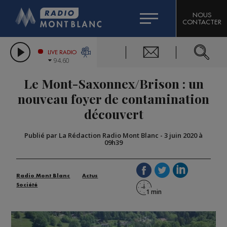
HOROSCOPE
CITIZEN MACHINERY
NOUS
CONTACTER
COMPAGNIE DU MONT-BLANC
LES CHRONIQUES DE L'EXPERT
GRAND MASSIF DOMAINES SKIABLES
LIVE RADIO
94.60
BORINI
Le Mont-Saxonnex/Brison : un
BIGARD
nouveau foyer de contamination
découvert
Publié par La Rédaction Radio Mont Blanc
-
3 juin 2020 à
09h39
Radio Mont Blanc
Actus
Société