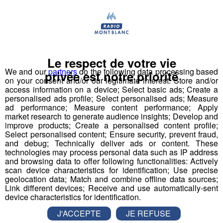
Déstination été ! Une question...une destination !
Nous vous poserons une question, a vous de faire le
bon choix entre les 3 réponses pour repartir avec vos
Le respect de votre vie
entrées pour un maximum d'activités dans la région !
We and our
partners
do the following data processing based
privée est notre priorité
on your consent and/or our legitimate interest: Store and/or
access information on a device; Select basic ads; Create a
Inscription par téléphone toute la journée pour
personalised ads profile; Select personalised ads; Measure
participer aux 2 tirages au sort par jour à 8h45 et 17h45.
ad performance; Measure content performance; Apply
Appelez le standard au 04 50 58 24 09
market research to generate audience insights; Develop and
improve products; Create a personalised content profile;
Select personalised content; Ensure security, prevent fraud,
Pour cette semaine on vous offre vos entrées pour vous
and debug; Technically deliver ads or content. These
et la personne de votre choix pour
WALIBI RHONE
technologies may process personal data such as IP address
and browsing data to offer following functionalities: Actively
ALPES
!
scan device characteristics for identification; Use precise
geolocation data; Match and combine offline data sources;
Nathan est allé tester pour vous
Verticalp Émosson,
Link different devices; Receive and use automatically-sent
dans la Vallée du Trient
:
device characteristics for identification.
J'ACCEPTE
JE REFUSE