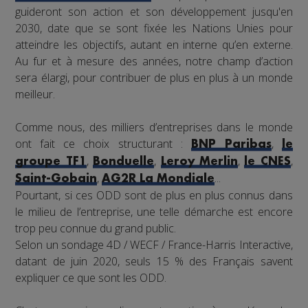
guideront son action et son développement jusqu'en
2030, date que se sont fixée les Nations Unies pour
atteindre les objectifs, autant en interne qu’en externe.
Au fur et à mesure des années, notre champ d’action
sera élargi, pour contribuer de plus en plus à un monde
meilleur.
Comme nous, des milliers d’entreprises dans le monde
ont fait ce choix structurant :
,
BNP Paribas
le
,
,
,
,
groupe TF1
Bonduelle
Leroy Merlin
le CNES
,
...
Saint-Gobain
AG2R La Mondiale
Pourtant, si ces ODD sont de plus en plus connus dans
le milieu de l’entreprise, une telle démarche est encore
trop peu connue du grand public.
Selon un sondage 4D / WECF / France-Harris Interactive,
datant de juin 2020, seuls 15 % des Français savent
expliquer ce que sont les ODD.