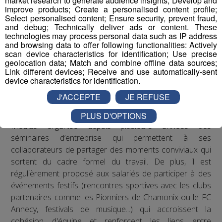
market research to generate audience insights; Develop and
improve products; Create a personalised content profile;
Select personalised content; Ensure security, prevent fraud,
Les actions de Radio Mont Blanc
and debug; Technically deliver ads or content. These
technologies may process personal data such as IP address
Concernant les troubles musculo-squelettiques, Radio
and browsing data to offer following functionalities: Actively
scan device characteristics for identification; Use precise
Mont Blanc s’est engagé à respecter les
geolocation data; Match and combine offline data sources;
recommandations de la médecine du travail en matière
Link different devices; Receive and use automatically-sent
de posture sur les postes de travail : des rehausseurs de
device characteristics for identification.
clavier ont été distribués aux salariés qui le souhaitaient.
J'ACCEPTE
JE REFUSE
Concernant le bien-être au travail, le Groupe Mont Blanc
PLUS D'OPTIONS
Médias organise depuis plusieurs années des
séminaires d’entreprise qui permettent à ses
collaborateurs de partager des moments conviviaux qui
sortent du cadre formel du travail. De plus, il est
régulièrement proposé aux salariés de participer à des
événements festifs (rencontres sportives avec les clubs
partenaires comme les Pionniers de Chamonix ou le FC
Annecy, festivals de musique...) qui accroissent la
cohésion d'équipe et renforcent les liens entre