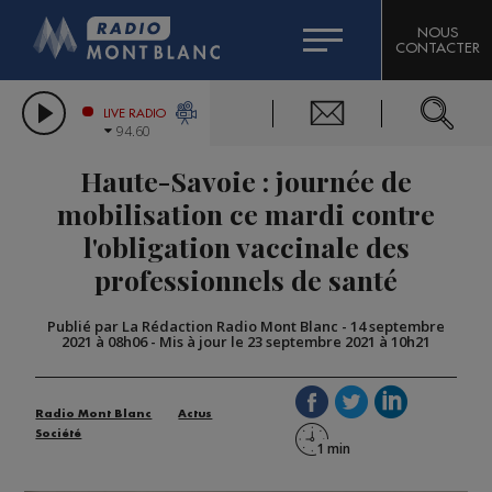
HOROSCOPE
CITIZEN MACHINERY
NOUS
CONTACTER
COMPAGNIE DU MONT-BLANC
LES CHRONIQUES DE L'EXPERT
GRAND MASSIF DOMAINES SKIABLES
LIVE RADIO
94.60
BORINI
Haute-Savoie : journée de
BIGARD
mobilisation ce mardi contre
l'obligation vaccinale des
professionnels de santé
Publié par La Rédaction Radio Mont Blanc
-
14 septembre
2021 à 08h06
-
Mis à jour le 23 septembre 2021 à 10h21
Radio Mont Blanc
Actus
Société