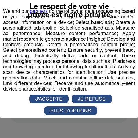
Le respect de votre vie
adapté
.
We and our
partners
do the following data processing based
privée est notre priorité
on your consent and/or our legitimate interest: Store and/or
access information on a device; Select basic ads; Create a
personalised ads profile; Select personalised ads; Measure
ad performance; Measure content performance; Apply
market research to generate audience insights; Develop and
improve products; Create a personalised content profile;
Select personalised content; Ensure security, prevent fraud,
Depuis mardi, les athlètes s'affrontent tous les jours lors
and debug; Technically deliver ads or content. These
d'épreuves qui sont les mêmes que pour les valides :
un
technologies may process personal data such as IP address
géant ou encore un slalom pour le ski alpin ; une
and browsing data to offer following functionalities: Actively
scan device characteristics for identification; Use precise
mass start, des sprint et un relais du côté du ski
geolocation data; Match and combine offline data sources;
nordique
. Autant d’épreuves qui permettent aux
Link different devices; Receive and use automatically-sent
participants de se surpasser, comme l'explique Marie
device characteristics for identification.
Pistre.
J'ACCEPTE
JE REFUSE
PLUS D'OPTIONS