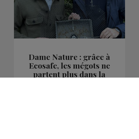
Dame Nature : grâce à
Ecosafe, les mégots ne
partent plus dans la
mer
Environnement
Dame Nature