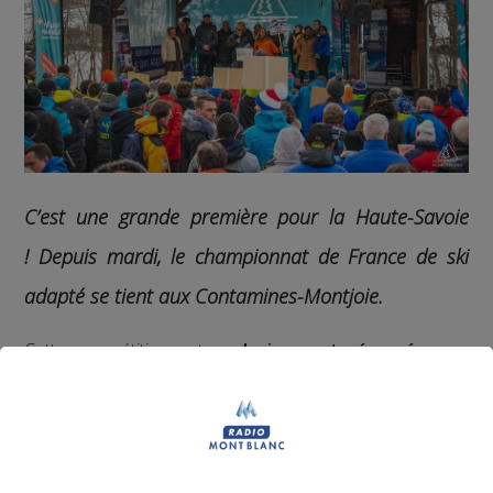
C’est une grande première pour la Haute-Savoie
!
Depuis mardi, le championnat de France de ski
adapté se tient aux Contamines-Montjoie.
Cette compétition est
exclusivement réservée aux
personnes en situation de handicap, mental ou
psychique
. Elle est organisée par la
Fédération
Française de Sport Adapté
. Un événement qui
demande une organisation importante, comme l’explique
Marie Pistre, du comité départemental de sport