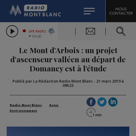
HOROSCOPE
CITIZEN MACHINERY
NOUS
CONTACTER
COMPAGNIE DU MONT-BLANC
LES CHRONIQUES DE L'EXPERT
GRAND MASSIF DOMAINES SKIABLES
LIVE RADIO
94.60
BORINI
Le Mont d'Arbois : un projet
BIGARD
d'ascenseur valléen au départ de
Domancy est à l'étude
Publié par La Rédaction Radio Mont Blanc
-
21 mars 2019 à
09h23
Radio Mont Blanc
Actus
Environnement