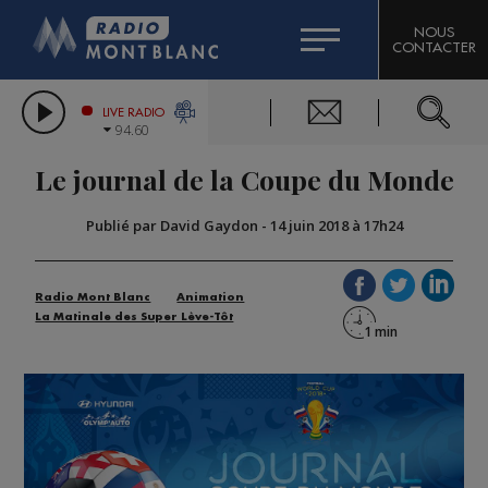
HOROSCOPE
CITIZEN MACHINERY
NOUS
CONTACTER
COMPAGNIE DU MONT-BLANC
LES CHRONIQUES DE L'EXPERT
GRAND MASSIF DOMAINES SKIABLES
LIVE RADIO
94.60
BORINI
Le journal de la Coupe du Monde
BIGARD
Publié par David Gaydon
-
14 juin 2018 à 17h24
Radio Mont Blanc
Animation
La Matinale des Super Lève-Tôt