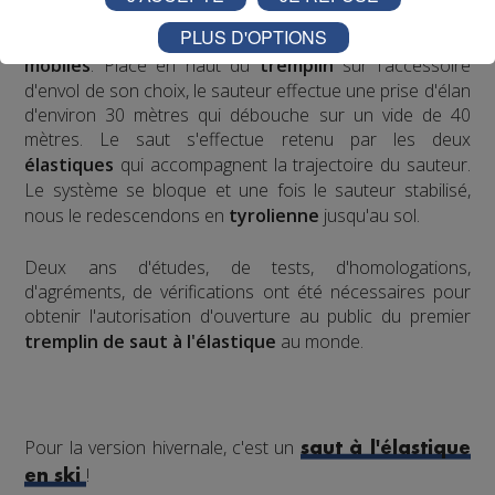
et de la
tyrolienne
. Le sauteur est équipé à la taille d'un
PLUS D'OPTIONS
harnais relié, de chaque côté, à deux
élastiques
mobiles
. Placé en haut du
tremplin
sur l'accessoire
d'envol de son choix, le sauteur effectue une prise d'élan
d'environ 30 mètres qui débouche sur un vide de 40
mètres. Le saut s'effectue retenu par les deux
élastiques
qui accompagnent la trajectoire du sauteur.
Le système se bloque et une fois le sauteur stabilisé,
nous le redescendons en
tyrolienne
jusqu'au sol.
​Deux ans d'études, de tests, d'homologations,
d'agréments, de vérifications ont été nécessaires pour
obtenir l'autorisation d'ouverture au public du premier
tremplin de saut à l'élastique
au monde.
Pour la version hivernale, c'est un
saut à l'élastique
!
en ski