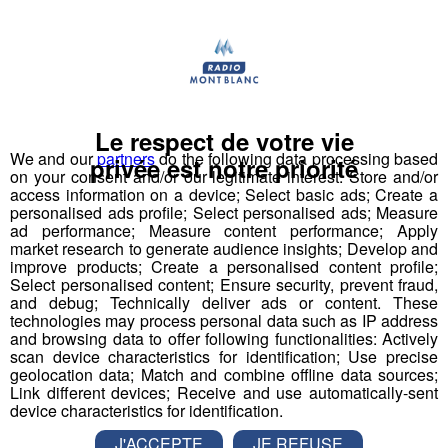
accompagné l'inventeur du
saut à l'élastique
, AJ
Hackett, en Normandie, à Bali et en Nouvelle Zélande,
avec plus de
70 000 sauts
à son actif. Il a eu l'idée d'un
tremplin de saut à l'élastique
révolutionnaire en 2008
et a créé le
Bun J Ride
en 2009.
Le respect de votre vie
Bun J
Quoi ?
We and our
partners
do the following data processing based
privée est notre priorité
on your consent and/or our legitimate interest: Store and/or
Le nom
Bun J Ride
est inspiré de la prononciation
access information on a device; Select basic ads; Create a
anglaise du
saut à l'élastique
("bungee" ou "bungy")
personalised ads profile; Select personalised ads; Measure
auquel s'ajoute le "ride" du mouvement et de la liberté,
ad performance; Measure content performance; Apply
avec au milieu le "J" de Jeff, son inventeur.
market research to generate audience insights; Develop and
improve products; Create a personalised content profile;
Select personalised content; Ensure security, prevent fraud,
Écoutez l'interview de son créateur ⬇
and debug; Technically deliver ads or content. These
technologies may process personal data such as IP address
and browsing data to offer following functionalities: Actively
mp3
scan device characteristics for identification; Use precise
geolocation data; Match and combine offline data sources;
Link different devices; Receive and use automatically-sent
device characteristics for identification.
Vous l'avez compris, le
Bun J Ride
combine les
techniques du
saut de tremplin
, du
saut à l'élastique
J'ACCEPTE
JE REFUSE