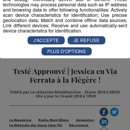
technologies may process personal data such as IP address
and browsing data to offer following functionalities: Actively
Partager sur Facebook
scan device characteristics for identification; Use precise
geolocation data; Match and combine offline data sources;
Link different devices; Receive and use automatically-sent
device characteristics for identification.
J'ACCEPTE
JE REFUSE
Partager sur Twitter
PLUS D'OPTIONS
Testé Approuvé | Jessica en Via
Ferrata à la Flégère !
Publié par La rédaction Montblanclive
-
29 juin 2018 à 09h30
-
Mis à jour le 16 août 2018 à 13h01
Le Magazine
Radio Mont Blanc
Animation
La Matinale des Super Lève-Tôt
Découverte