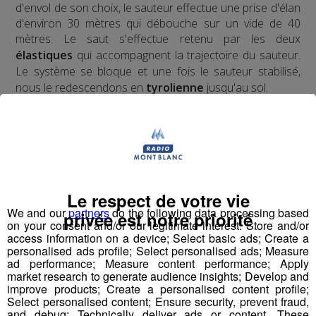
d'envol de son choix, le sauteur effectue une prise d'élan
d'environ 30 mètres qui débouche sur un vide de 40
mètres. Le saut s'effectue retenu par les deux
élastiques
qui accompagnent la trajectoire du sauteur.
Le système se bloque et une fois le sauteur stabilisé,
nous le redescendons en
tyrolienne
jusqu'au sol.
​Deux ans d'études, de tests, d'homologations,
d'agréments, de vérifications ont été nécessaires pour
obtenir l'autorisation d'ouverture au public du premier
tremplin de saut à l'élastique
au monde.
Le respect de votre vie
We and our
partners
do the following data processing based
privée est notre priorité
on your consent and/or our legitimate interest: Store and/or
Pour la version hivernale, c'est un
access information on a device; Select basic ads; Create a
saut à l'élastique
personalised ads profile; Select personalised ads; Measure
!
en ski
ad performance; Measure content performance; Apply
market research to generate audience insights; Develop and
improve products; Create a personalised content profile;
Select personalised content; Ensure security, prevent fraud,
and debug; Technically deliver ads or content. These