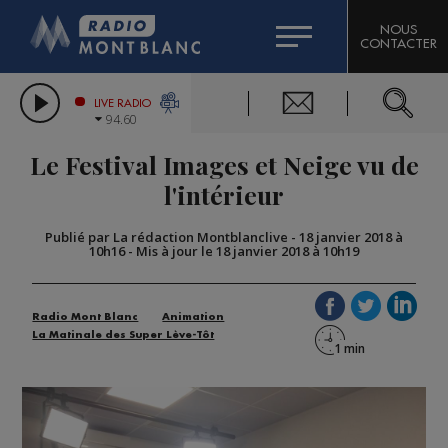
HOROSCOPE
CITIZEN MACHINERY
NOUS
CONTACTER
COMPAGNIE DU MONT-BLANC
LES CHRONIQUES DE L'EXPERT
GRAND MASSIF DOMAINES SKIABLES
LIVE RADIO
94.60
BORINI
Le Festival Images et Neige vu de
BIGARD
l'intérieur
Publié par La rédaction Montblanclive
-
18 janvier 2018 à
10h16
-
Mis à jour le 18 janvier 2018 à 10h19
Radio Mont Blanc
Animation
La Matinale des Super Lève-Tôt