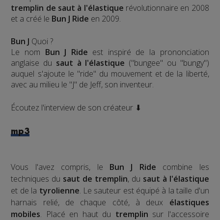
tremplin de saut à l'élastique
révolutionnaire en 2008
et a créé le
Bun J Ride
en 2009.
Bun J
Quoi ?
Le nom
Bun J Ride
est inspiré de la prononciation
anglaise du
saut à l'élastique
("bungee" ou "bungy")
auquel s'ajoute le "ride" du mouvement et de la liberté,
avec au milieu le "J" de Jeff, son inventeur.
Écoutez l'interview de son créateur ⬇
mp3
Vous l'avez compris, le
Bun J Ride
combine les
techniques du
saut de tremplin
, du
saut à l'élastique
et de la
tyrolienne
. Le sauteur est équipé à la taille d'un
harnais relié, de chaque côté, à deux
élastiques
mobiles
. Placé en haut du
tremplin
sur l'accessoire