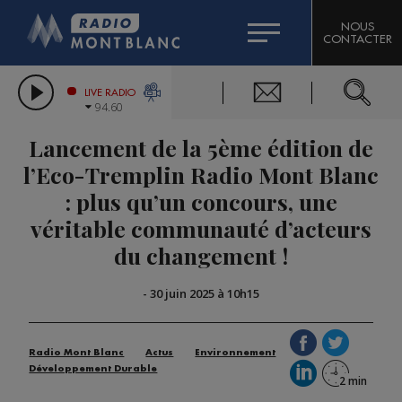
HOROSCOPE
CITIZEN MACHINERY
NOUS
CONTACTER
COMPAGNIE DU MONT-BLANC
LES CHRONIQUES DE L'EXPERT
GRAND MASSIF DOMAINES SKIABLES
LIVE RADIO
94.60
BORINI
Lancement de la 5ème édition de
BIGARD
l’Eco-Tremplin Radio Mont Blanc
: plus qu’un concours, une
véritable communauté d’acteurs
du changement !
-
30 juin 2025 à 10h15
Radio Mont Blanc
Actus
Environnement
Développement Durable