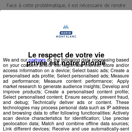
Face à cette problématique, il est nécessaire de rendre
attractif la filière industrielle auprès de la jeune
génération et de ses prescripteurs,
à commencer par
le cœur du réacteur en Haute-Savoie !
Il manque un trait d’union entre ces 2 mondes qui
pensent qu’ils ne sont pas fait pour se parler :
ce trait
d’union, c’est la communication.
Et on sait que le
Le respect de votre vie
dialogue est créateur de tellement de valeurs.
We and our
partners
do the following data processing based
privée est notre priorité
on your consent and/or our legitimate interest: Store and/or
access information on a device; Select basic ads; Create a
personalised ads profile; Select personalised ads; Measure
ad performance; Measure content performance; Apply
Notre proposition de
market research to generate audience insights; Develop and
improve products; Create a personalised content profile;
valeur ?
Select personalised content; Ensure security, prevent fraud,
and debug; Technically deliver ads or content. These
technologies may process personal data such as IP address
Impulser un nouveau récit médiatique pour
and browsing data to offer following functionalities: Actively
réconcilier les jeunes et l’industrie
scan device characteristics for identification; Use precise
geolocation data; Match and combine offline data sources;
Link different devices; Receive and use automatically-sent