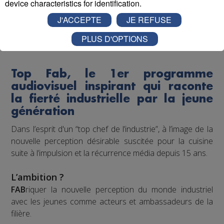
device characteristics for identification.
Pour la 1ère fois dans l’histoire de l’industrie et des
J'ACCEPTE
JE REFUSE
médias français, nous proposons de porter, créer,
produire, diffuser un programme audiovisuel « mass
PLUS D'OPTIONS
média » à l’échelle régionale.
Top Fab, le 1er programme
audiovisuel inspirant qui raconte
la fierté industrielle par la jeune
génération
Dans l’esprit d'un “top chef de l’industrie”, à l’image de la
nouvelle perception désirable suscitée pour la cuisine
suite à l’impulsion et la récurrence média depuis 15 ans.
L’ambition ?
FAB
riquer la nouvelle perception du monde industriel
avec les jeunes comme acteurs et ambassadeurs de la
filière.