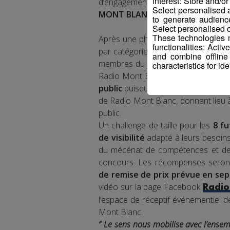
interest: Store and/o
d’engagements des entreprises et o
Select personalised
MONT BLANC.
to generate audienc
Select personalised c
These technologies m
Après une phase de pré-sélection, 
functionalities: Acti
par catégorie, se défieront en dire
and combine offline
membres du jury, composé des part
characteristics for ide
Radio Mont Blanc. Ils auront quel
public
puisque ce “Grand Oral” sera
de Radio Mont Blanc, donnant lieu 
public.
Un challenge de taille pour les
8 f
de visibilité
adapté à leurs besoins
du mécénat de compétences et de 
concours. Les récompenses seront
de remise de prix prévue en se
vidéo sur la page Facebook
Radio
l’espace de réceptif événementiel d
Mont Blanc.
“ Le sens nous mobilise avec l’ensemb