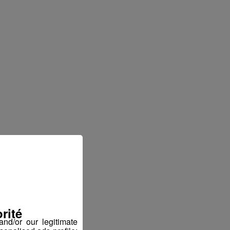
rité
nd/or our legitimate