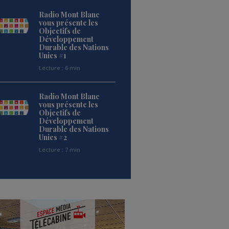
Radio Mont Blanc
vous présente les
Objectifs de
Développement
Durable des Nations
Unies #1
Lecture : 6 min
Radio Mont Blanc
vous présente les
Objectifs de
Développement
Durable des Nations
Unies #2
Lecture : 7 min