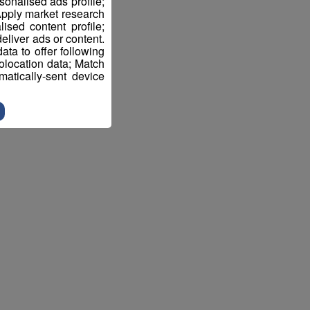
sonalised ads profile;
pply market research
sed content profile;
eliver ads or content.
ta to offer following
eolocation data; Match
atically-sent device