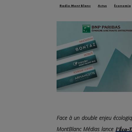
Radio Mont Blanc
Actus
Économie
Face à un double enjeu écologiq
MontBlanc Médias lance
l’Éco-