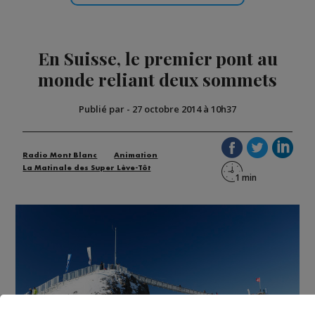
En Suisse, le premier pont au
monde reliant deux sommets
Publié par
-
27 octobre 2014 à 10h37
Radio Mont Blanc
Animation
La Matinale des Super Lève-Tôt