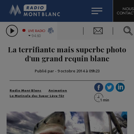
HOROSCOPE
CITIZEN MACHINERY
NOUS
CONTAC
COMPAGNIE DU MONT-BLANC
LES CHRONIQUES DE L'EXPERT
GRAND MASSIF DOMAINES SKIABLES
LIVE RADIO
94.60
BORINI
La terrifiante mais superbe photo
BIGARD
d'un grand requin blanc
Publié par
-
9 octobre 2014 à 09h23
Radio Mont Blanc
Animation
La Matinale des Super Lève-Tôt