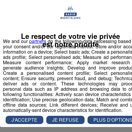
Le respect de votre vie privée
We and our
partners
do the following data processing based
est notre priorité
C'était ce matin dans le Mont Blanc Morning
your consent and/or our legitimate interest: Store and/or acc
information on a device; Select basic ads; Create a personali
ads profile; Select personalised ads; Measure ad performan
Il s'agit, ni plus ni moins, du "premier pont
Measure content performance; Apply market research
suspendu au monde qui relie deux sommets". Long
generate audience insights; Develop and improve produc
Create a personalised content profile; Select personali
de 107 mètres et large de 80 centimètres, il relie le
content; Ensure security, prevent fraud, and debug; Technica
sommet du Scex Rouge à celui du glacier des
deliver ads or content. These technologies may proc
Diablerets en Suisse.
personal data such as IP address and browsing data to of
following functionalities: Actively scan device characteristics 
identification; Use precise geolocation data; Match and comb
Le pont pour un coût de 1,5 million d'euros. Celui-ci peut
offline data sources; Link different devices; Receive and 
supporter 300 personnes à la fois, mais le nombre est
automatically-sent device characteristics for identification.
limité à 150 pour des raisons de confort.
J'ACCEPTE
JE REFUSE
PLUS D'OPTION