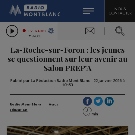
HOROSCOPE
CITIZEN MACHINERY
NOUS
CONTACTER
COMPAGNIE DU MONT-BLANC
LES CHRONIQUES DE L'EXPERT
GRAND MASSIF DOMAINES SKIABLES
LIVE RADIO
94.60
BORINI
La-Roche-sur-Foron : les jeunes
BIGARD
se questionnent sur leur avenir au
Salon PREP’A
Publié par La Rédaction Radio Mont Blanc
-
22 janvier 2026 à
10h53
Radio Mont Blanc
Actus
Education