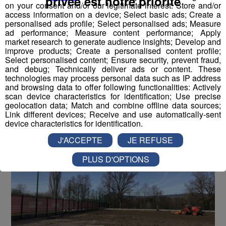
privée est notre priorité
on your consent and/or our legitimate interest: Store and/or
financier
access information on a device; Select basic ads; Create a
personalised ads profile; Select personalised ads; Measure
ad performance; Measure content performance; Apply
L'agrandissement des infrastructures du FC Annecy, qui
market research to generate audience insights; Develop and
comprend trois phases de travaux au total, est soutenu
improve products; Create a personalised content profile;
Select personalised content; Ensure security, prevent fraud,
par le Conseil départemental à hauteur de 500 000
and debug; Technically deliver ads or content. These
euros. Cette aide est notamment destinée à la
technologies may process personal data such as IP address
construction d’un nouveau terrain synthétique et d’une
and browsing data to offer following functionalities: Actively
scan device characteristics for identification; Use precise
zone spécifique pour les gardiens de but.
geolocation data; Match and combine offline data sources;
Link different devices; Receive and use automatically-sent
device characteristics for identification.
J'ACCEPTE
JE REFUSE
PLUS D'OPTIONS