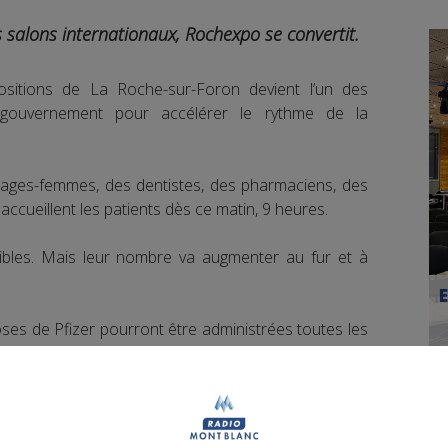
s salons internationaux, Rochexpo se convertit.
ositions de La Roche-sur-Foron devient l’un des
 gouvernement pour accélérer le rythme de la
sages-femmes, des dentistes, des pharmaciens, des
ccueillent les patients dès ce matin, 9 heures.
onibles. Mais leur nombre va augmenter au fur et à
ses de Pfizer pourront être administrées toutes les
, le préfet de Haute-Savoie.