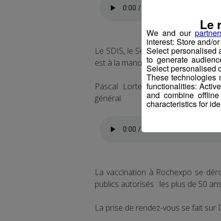
Le 
We and our
partner
interest: Store and/o
Select personalised
Le SDIS, le Service départemental d
to generate audienc
est à la manœuvre.
Select personalised c
These technologies m
functionalities: Acti
Pascal Lorteau en est le directe
and combine offline
général.
characteristics for ide
La vaccination à Rochexpo se dérou
publics autorisés : les plus de 50 an
La prise de rendez-vous se fait sur 