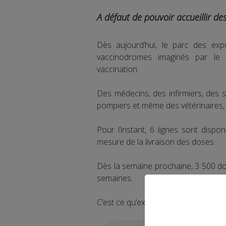
A défaut de pouvoir accueillir de
Dès aujourd’hui, le parc des exp
vaccinodromes imaginés par le
vaccination.
Des médecins, des infirmiers, des 
pompiers et même des vétérinaires, a
Pour l’instant, 6 lignes sont disp
mesure de la livraison des doses.
Dès la semaine prochaine, 3 500 do
semaines.
C’est ce qu’explique Alain Espinasse