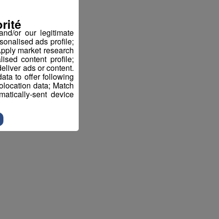
rité
nd/or our legitimate
sonalised ads profile;
pply market research
sed content profile;
eliver ads or content.
ta to offer following
eolocation data; Match
atically-sent device