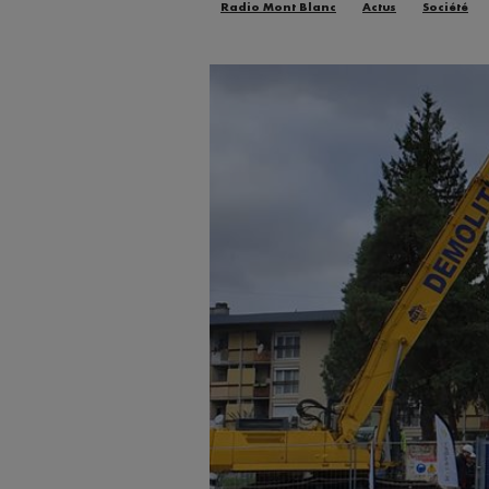
Radio Mont Blanc
Actus
Société