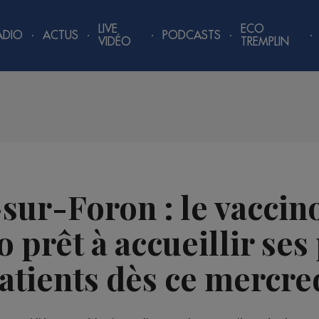
LIVE
ECO
ADIO
ACTUS
PODCASTS
VIDÉO
TREMPLIN
sur-Foron : le vacci
 prêt à accueillir ses
atients dès ce mercre