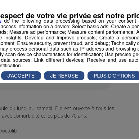
respect de votre vie privée est notre prio
s
do the following data processing based on your consent a
r access information on a device; Select basic ads; Create a per
 ads; Measure ad performance; Measure content performance; A
’incendie et de secours, autrement dit les pompiers,
e insights; Develop and improve products; Create a personali
ontent; Ensure security, prevent fraud, and debug; Technically d
ay process personal data such as IP address and browsing da
vely scan device characteristics for identification; Use precise g
ur départemental de Haute-Savoie et Contrôleur
 data sources; Link different devices; Receive and use autom
ntification.
J'ACCEPTE
JE REFUSE
PLUS D'OPTIONS
le du lundi au samedi. Elle est ouverte à tous les
s avec comorbidité et les plus de 70 ans.
Doctolib.