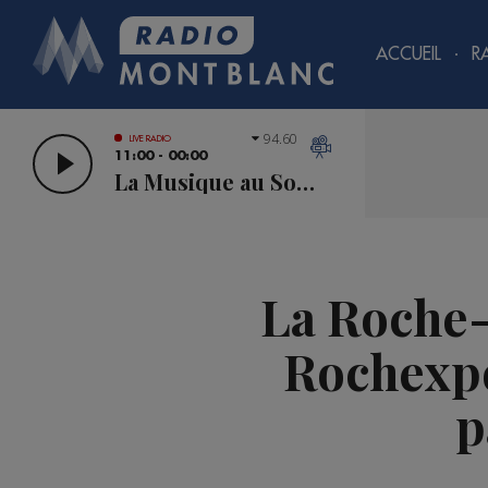
ACCUEIL
R
94.60
LIVE RADIO
11:00 - 00:00
La Musique au Sommet
La Roche-
Rochexpo
p