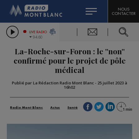
HOROSCOPE
CITIZEN MACHINERY
NOUS
CONTACTER
COMPAGNIE DU MONT-BLANC
LES CHRONIQUES DE L'EXPERT
GRAND MASSIF DOMAINES SKIABLES
LIVE RADIO
94.60
BORINI
La-Roche-sur-Foron : le ''non''
BIGARD
confirmé pour le projet de pôle
médical
Publié par La Rédaction Radio Mont Blanc
-
25 juillet 2023 à
16h02
Radio Mont Blanc
Actus
Santé