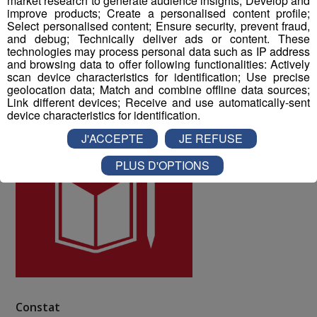
market research to generate audience insights; Develop and
10 à la qualité de vie au travail au sein du Groupe Mont
improve products; Create a personalised content profile;
Select personalised content; Ensure security, prevent fraud,
Blanc Médias.
and debug; Technically deliver ads or content. These
technologies may process personal data such as IP address
and browsing data to offer following functionalities: Actively
ODD numéro 4 : Education de qualité
scan device characteristics for identification; Use precise
geolocation data; Match and combine offline data sources;
Link different devices; Receive and use automatically-sent
device characteristics for identification.
J'ACCEPTE
JE REFUSE
PLUS D'OPTIONS
Constat