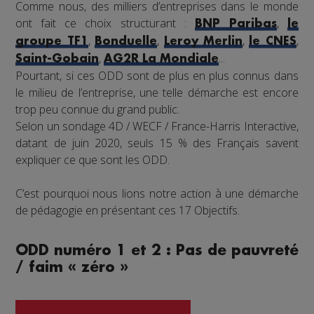
Comme nous, des milliers d’entreprises dans le monde
ont fait ce choix structurant :
,
BNP Paribas
le
,
,
,
,
groupe TF1
Bonduelle
Leroy Merlin
le CNES
,
...
Saint-Gobain
AG2R La Mondiale
Pourtant, si ces ODD sont de plus en plus connus dans
le milieu de l’entreprise, une telle démarche est encore
trop peu connue du grand public.
Selon un sondage 4D / WECF / France-Harris Interactive,
datant de juin 2020, seuls 15 % des Français savent
expliquer ce que sont les ODD.
C’est pourquoi nous lions notre action à une démarche
de pédagogie en présentant ces 17 Objectifs.
ODD numéro 1 et 2 : Pas de pauvreté
/ faim « zéro »