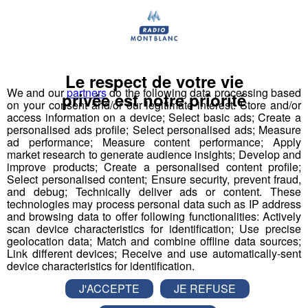
Le respect de votre vie
"Vous faites du sport et vous êtes Myope,
We and our
partners
do the following data processing based
privée est notre priorité
on your consent and/or our legitimate interest: Store and/or
Astigmate ou Hypermétrope ?"
access information on a device; Select basic ads; Create a
personalised ads profile; Select personalised ads; Measure
Optical Store Domancy
vous conseille
ad performance; Measure content performance; Apply
market research to generate audience insights; Develop and
improve products; Create a personalised content profile;
Select personalised content; Ensure security, prevent fraud,
and debug; Technically deliver ads or content. These
technologies may process personal data such as IP address
and browsing data to offer following functionalities: Actively
scan device characteristics for identification; Use precise
geolocation data; Match and combine offline data sources;
Link different devices; Receive and use automatically-sent
Optical Store Domancy
: Une équipe de professionnels
device characteristics for identification.
du lundi au samedi
J'ACCEPTE
JE REFUSE