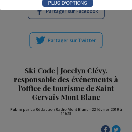
PLUS D'OPTIONS
Partager sur Facebook
Partager sur Twitter
Ski Code | Jocelyn Clévy,
responsable des événements à
l'office de tourisme de Saint
Gervais Mont Blanc
Publié par La Rédaction Radio Mont Blanc
-
22 février 2019 à
11h25