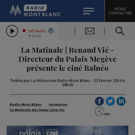
HOROSCOPE
CITIZEN MACHINERY
NOUS
CONTACTER
COMPAGNIE DU MONT-BLANC
LES CHRONIQUES DE L'EXPERT
GRAND MASSIF DOMAINES SKIABLES
LIVE RADIO
94.60
BORINI
La Matinale | Renaud Vié -
BIGARD
Directeur du Palais Megève
présente le ciné Balnéo
Publié par La Rédaction Radio Mont Blanc
-
22 février 2019 à
09h26
Radio Mont Blanc
Animation
La Matinale des Super Lève-Tôt