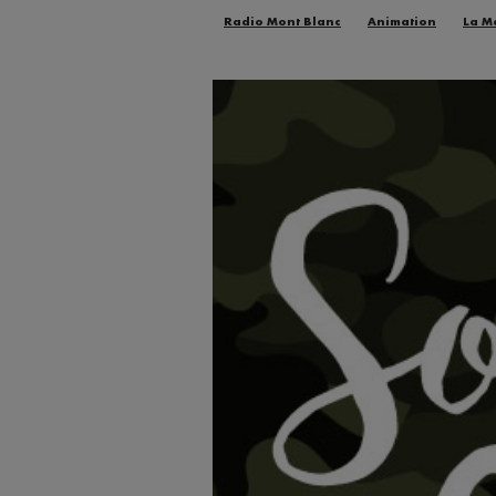
Radio Mont Blanc
Animation
La M