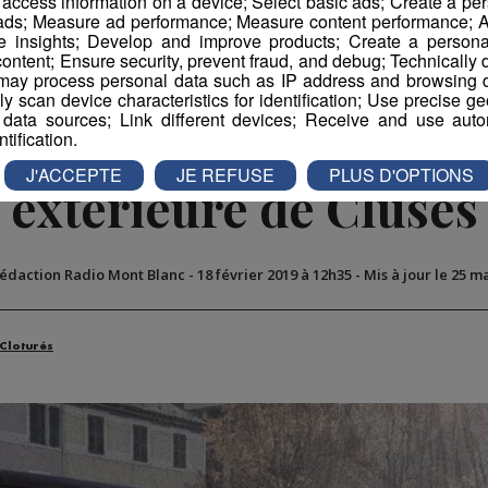
r access information on a device; Select basic ads; Create a per
 ads; Measure ad performance; Measure content performance; A
e insights; Develop and improve products; Create a personali
ontent; Ensure security, prevent fraud, and debug; Technically d
ay process personal data such as IP address and browsing da
vely scan device characteristics for identification; Use precise g
 data sources; Link different devices; Receive and use autom
nez 10 entrées pour la
ntification.
J'ACCEPTE
JE REFUSE
PLUS D'OPTIONS
extérieure de Cluses
Rédaction Radio Mont Blanc
-
18 février 2019 à 12h35
-
Mis à jour le 25 m
 Cloturés