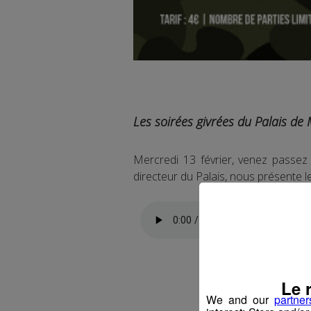
Les soirées givrées du Palais de
Mercredi 13 février, venez passez
directeur du Palais, nous présente 
Le 
We and our
partner