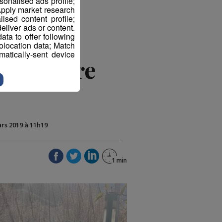
sonalised ads profile;
pply market research
sed content profile;
eliver ads or content.
ta to offer following
eolocation data; Match
atically-sent device
 patinoire
ars 2019 à 11h19