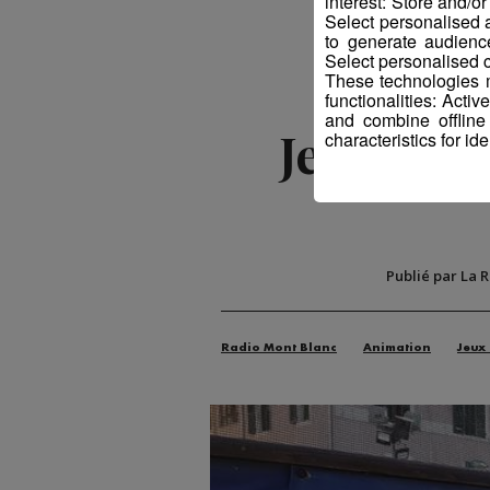
interest: Store and/o
Select personalised
to generate audienc
Select personalised c
These technologies m
functionalities: Acti
and combine offline
Jeu | Gag
characteristics for ide
Publié par La 
Radio Mont Blanc
Animation
Jeux