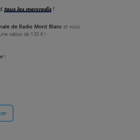
es
!
tous les mercredis
inale de Radio Mont Blanc
et vous
'une valeur de 130 € !
er
!
ter