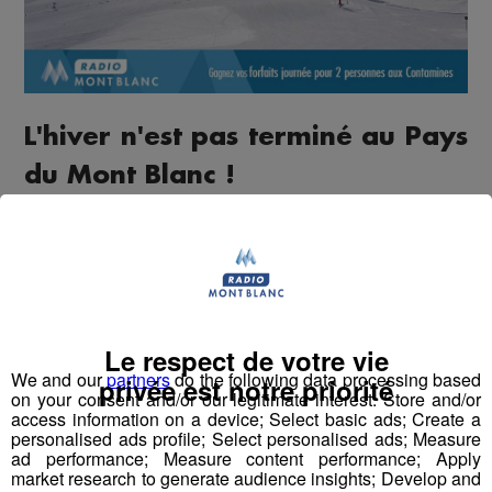
L'hiver n'est pas terminé au Pays
du Mont Blanc !
Pour que vous puissiez en profiter pleinement,
Radio
Mont Blanc vous offre vos forfaits journées
pour
deux personnes sur le
domaine skiable SECMH - les
Contamines
!
Le respect de votre vie
Pur jouer, rendez-vous sur notre page Facebook et
We and our
partners
do the following data processing based
privée est notre priorité
laissez un commentaire. Le tirage au sort aura lieu le
on your consent and/or our legitimate interest: Store and/or
Lundi 18 mars, bonne chance à tous !
access information on a device; Select basic ads; Create a
personalised ads profile; Select personalised ads; Measure
ad performance; Measure content performance; Apply
market research to generate audience insights; Develop and