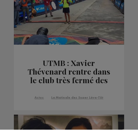
UTMB : Xavier
Thévenard rentre dans
le club très fermé des
triples vainqueurs
Actus
La Matinale des Super Lève-Tôt