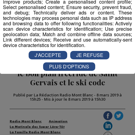
improve products; Create a personalised content profile;
Partager sur Facebook
Select personalised content; Ensure security, prevent fraud,
and debug; Technically deliver ads or content. These
technologies may process personal data such as IP address
and browsing data to offer following functionalities: Actively
scan device characteristics for identification; Use precise
Partager sur Twitter
geolocation data; Match and combine offline data sources;
Link different devices; Receive and use automatically-sent
device characteristics for identification.
J'ACCEPTE
JE REFUSE
Ski Code | Oriane Tian vous donne
PLUS D'OPTIONS
le bon plan freeride de Saint
Gervais et le ski code
Publié par La Rédaction Radio Mont Blanc
-
8 mars 2019 à
15h25
-
Mis à jour le 8 mars 2019 à 15h30
Radio Mont Blanc
Animation
La Matinale des Super Lève-Tôt
La Famille Radio Mont Blanc