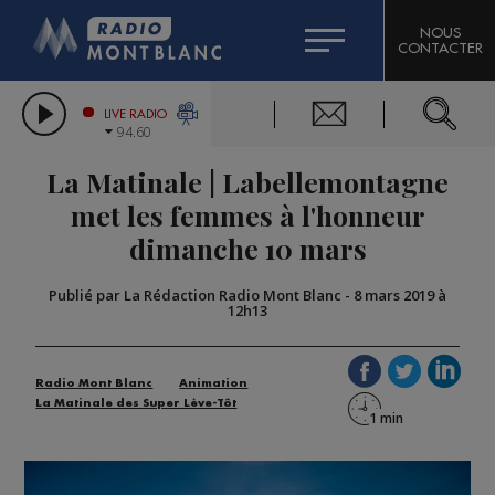
HOROSCOPE
CITIZEN MACHINERY
NOUS
CONTACTER
COMPAGNIE DU MONT-BLANC
LES CHRONIQUES DE L'EXPERT
GRAND MASSIF DOMAINES SKIABLES
LIVE RADIO
94.60
BORINI
La Matinale | Labellemontagne
BIGARD
met les femmes à l'honneur
dimanche 10 mars
Publié par La Rédaction Radio Mont Blanc
-
8 mars 2019 à
12h13
Radio Mont Blanc
Animation
La Matinale des Super Lève-Tôt