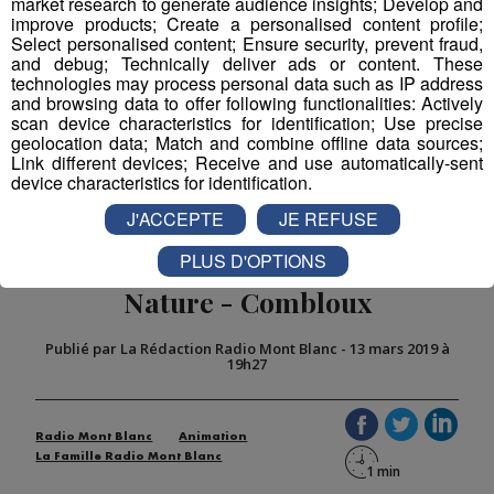
market research to generate audience insights; Develop and
improve products; Create a personalised content profile;
Select personalised content; Ensure security, prevent fraud,
Partager sur Facebook
and debug; Technically deliver ads or content. These
technologies may process personal data such as IP address
and browsing data to offer following functionalities: Actively
scan device characteristics for identification; Use precise
geolocation data; Match and combine offline data sources;
Partager sur Twitter
Link different devices; Receive and use automatically-sent
device characteristics for identification.
J'ACCEPTE
JE REFUSE
PLUS D'OPTIONS
C'est Quoi Votre Truc ? Nuit
Nature - Combloux
Publié par La Rédaction Radio Mont Blanc
-
13 mars 2019 à
19h27
Radio Mont Blanc
Animation
La Famille Radio Mont Blanc