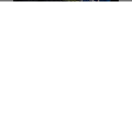
Escalade - Romain
Desgranges remporte
la coupe de France
d'Aubenas
La Matinale des Super Lève-Tôt