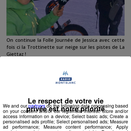
On continue la Folle Journée de Jessica avec cette
fois ci la Trottinette sur neige sur les pistes de La
Giettaz !
Jessica est allée tester
Trottinette sur Neige
pendant
la fermeture des pistes de
La Giettaz
avec
Freddy
PORRET
,
moniteur de VTT
!
On en voit nulle part ailleurs qu'ici avec Freddy !
Le respect de votre vie
We and our
partners
do the following data processing based
privée est notre priorité
on your consent and/or our legitimate interest: Store and/or
access information on a device; Select basic ads; Create a
personalised ads profile; Select personalised ads; Measure
ad performance; Measure content performance; Apply