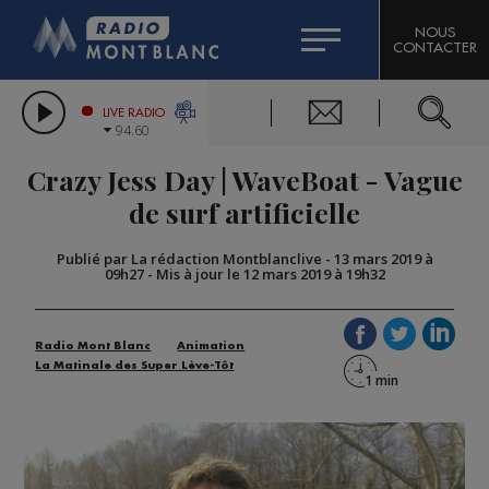
HOROSCOPE
CITIZEN MACHINERY
NOUS
CONTACTER
COMPAGNIE DU MONT-BLANC
LES CHRONIQUES DE L'EXPERT
GRAND MASSIF DOMAINES SKIABLES
LIVE RADIO
94.60
BORINI
Crazy Jess Day | WaveBoat - Vague
BIGARD
de surf artificielle
Publié par La rédaction Montblanclive
-
13 mars 2019 à
09h27
-
Mis à jour le 12 mars 2019 à 19h32
Radio Mont Blanc
Animation
La Matinale des Super Lève-Tôt