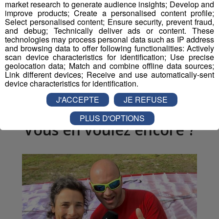
market research to generate audience insights; Develop and
improve products; Create a personalised content profile;
Partager sur Facebook
Select personalised content; Ensure security, prevent fraud,
and debug; Technically deliver ads or content. These
technologies may process personal data such as IP address
and browsing data to offer following functionalities: Actively
scan device characteristics for identification; Use precise
geolocation data; Match and combine offline data sources;
Partager sur Twitter
Link different devices; Receive and use automatically-sent
device characteristics for identification.
J'ACCEPTE
JE REFUSE
PLUS D'OPTIONS
Vous en voulez encore ?