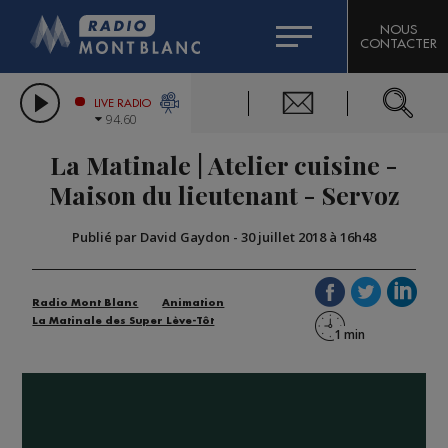
HOROSCOPE
CITIZEN MACHINERY
NOUS
CONTACTER
COMPAGNIE DU MONT-BLANC
LES CHRONIQUES DE L'EXPERT
GRAND MASSIF DOMAINES SKIABLES
LIVE RADIO
94.60
BORINI
La Matinale | Atelier cuisine -
BIGARD
Maison du lieutenant - Servoz
Publié par David Gaydon
-
30 juillet 2018 à 16h48
Radio Mont Blanc
Animation
La Matinale des Super Lève-Tôt