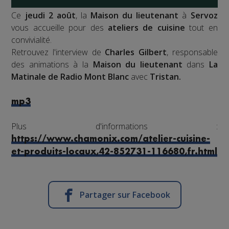
Ce
jeudi 2 août
, la
Maison du lieutenant
à
Servoz
vous accueille pour des
ateliers de cuisine
tout en
convivialité.
Retrouvez l'interview de
Charles Gilbert
, responsable
des animations à la
Maison du lieutenant
dans
La
Matinale de Radio Mont Blanc
avec
Tristan.
mp3
Plus d'informations :
https://www.chamonix.com/atelier-cuisine-
et-produits-locaux,42-852731-116680,fr.html
Partager sur Facebook