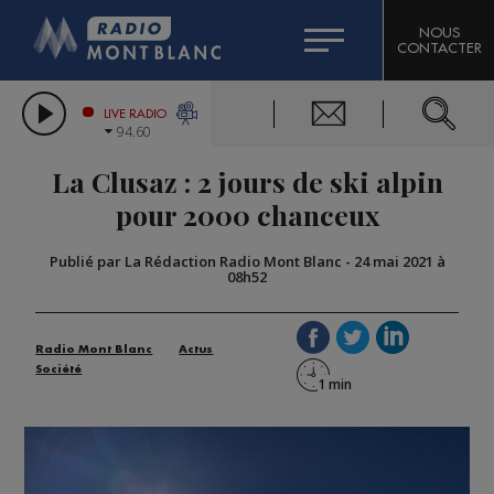
HOROSCOPE
CITIZEN MACHINERY
NOUS
CONTACTER
COMPAGNIE DU MONT-BLANC
LES CHRONIQUES DE L'EXPERT
GRAND MASSIF DOMAINES SKIABLES
LIVE RADIO
94.60
BORINI
La Clusaz : 2 jours de ski alpin
BIGARD
pour 2000 chanceux
Publié par La Rédaction Radio Mont Blanc
-
24 mai 2021 à
08h52
Radio Mont Blanc
Actus
Société