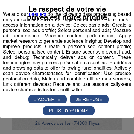
Le respect de votre vie
We and our
partners
do the following data processing based
privée est notre priorité
on your consent and/or our legitimate interest: Store and/or
access information on a device; Select basic ads; Create a
personalised ads profile; Select personalised ads; Measure
ad performance; Measure content performance; Apply
market research to generate audience insights; Develop and
improve products; Create a personalised content profile;
Select personalised content; Ensure security, prevent fraud,
and debug; Technically deliver ads or content. These
technologies may process personal data such as IP address
and browsing data to offer following functionalities: Actively
scan device characteristics for identification; Use precise
geolocation data; Match and combine offline data sources;
Link different devices; Receive and use automatically-sent
device characteristics for identification.
J'ACCEPTE
JE REFUSE
PLUS D'OPTIONS