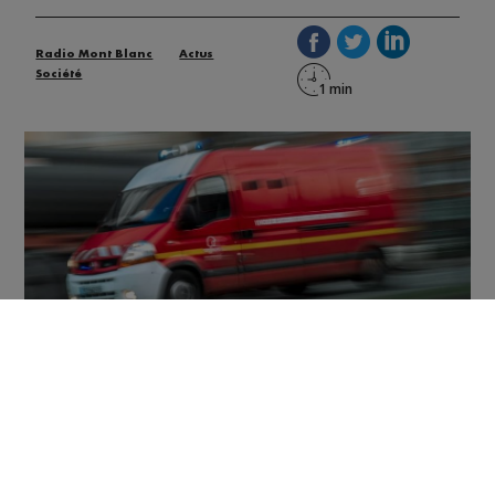
Radio Mont Blanc
Actus
Société
Le sinistre s’est déclaré en milieu de journée ce
dimanche 23 mai dans un chalet constitué de neuf
appartements, dans la station de Megève, sur le chemin
des ânes.
Fort heureusement, les appartements, des résidences
secondaires, étaient tous inoccupés au moment des