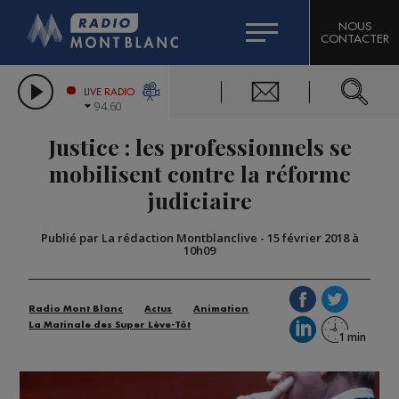
HOROSCOPE
CITIZEN MACHINERY
NOUS
CONTACTER
COMPAGNIE DU MONT-BLANC
LES CHRONIQUES DE L'EXPERT
GRAND MASSIF DOMAINES SKIABLES
LIVE RADIO
94.60
BORINI
Justice : les professionnels se
BIGARD
mobilisent contre la réforme
judiciaire
Publié par La rédaction Montblanclive
-
15 février 2018 à
10h09
Radio Mont Blanc
Actus
Animation
La Matinale des Super Lève-Tôt