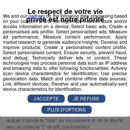
Le respect de votre vie
We and our
partners
do the following data processing based
privée est notre priorité
on your consent and/or our legitimate interest: Store and/or
access information on a device; Select basic ads; Create a
personalised ads profile; Select personalised ads; Measure
ad performance; Measure content performance; Apply
market research to generate audience insights; Develop and
improve products; Create a personalised content profile;
Jean-François Michelin est un
haut-savoyard
qui a
Select personalised content; Ensure security, prevent fraud,
commencé par travailler en station de skis. Il a ensuite
and debug; Technically deliver ads or content. These
accompagné l'inventeur du
saut à l'élastique
, AJ
technologies may process personal data such as IP address
and browsing data to offer following functionalities: Actively
Hackett, en Normandie, à Bali et en Nouvelle Zélande,
scan device characteristics for identification; Use precise
avec plus de
70 000 sauts
à son actif. Il a eu l'idée d'un
geolocation data; Match and combine offline data sources;
tremplin de saut à l'élastique
révolutionnaire en 2008
Link different devices; Receive and use automatically-sent
et a créé le
Bun J Ride
en 2009.
device characteristics for identification.
J'ACCEPTE
JE REFUSE
Bun J
Quoi ?
Le nom
Bun J Ride
est inspiré de la prononciation
PLUS D'OPTIONS
anglaise du
saut à l'élastique
("bungee" ou "bungy")
auquel s'ajoute le "ride" du mouvement et de la liberté,
avec au milieu le "J" de Jeff, son inventeur.