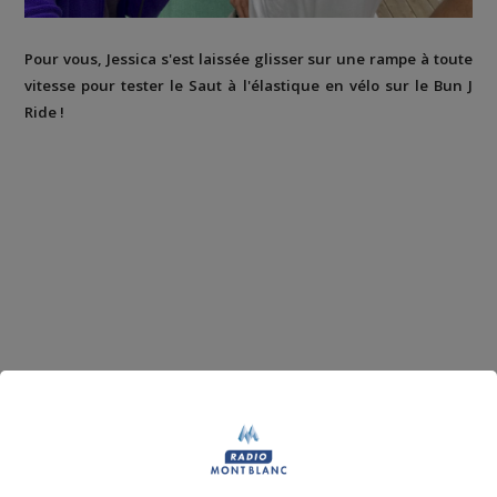
Pour vous, Jessica s'est laissée glisser sur une rampe à toute
vitesse pour tester le Saut à l'élastique en vélo sur le Bun J
Ride !