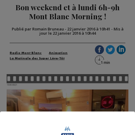
Bon weekend et à lundi 6h-9h
Mont Blanc Morning !
Publié par Romain Bruneau
-
22 janvier 2016 à 10h41
-
Mis à
jour le 22 janvier 2016 à 10h44
Radio Mont Blanc
Animation
La Matinale des Super Lève-Tôt