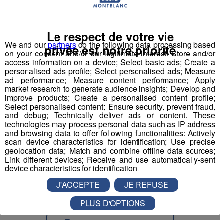
Le respect de votre vie
We and our
partners
do the following data processing based
privée est notre priorité
on your consent and/or our legitimate interest: Store and/or
access information on a device; Select basic ads; Create a
personalised ads profile; Select personalised ads; Measure
ad performance; Measure content performance; Apply
market research to generate audience insights; Develop and
improve products; Create a personalised content profile;
Select personalised content; Ensure security, prevent fraud,
Ici vos messages pour Romain et Jessica, vous allez faire
and debug; Technically deliver ads or content. These
technologies may process personal data such as IP address
quoi ce weekend ?
and browsing data to offer following functionalities: Actively
scan device characteristics for identification; Use precise
(Romain Bruneau)
geolocation data; Match and combine offline data sources;
Link different devices; Receive and use automatically-sent
Je vous souhaite un bon week, reposez-vous bien :) et a
device characteristics for identification.
vite sur Facebook ou Twitter (@romainbruneau)
J'ACCEPTE
JE REFUSE
PLUS D'OPTIONS