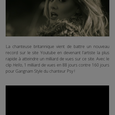
La chanteuse britannique vient de battre un nouveau
record sur le site Youtube en devenant l'artiste la plus
rapide à atteindre un milliard de vues sur ce site. Avec le
clip
Hello
, 1 milliard de vues en 88 jours contre 160 jours
pour Gangnam Style du chanteur Psy !