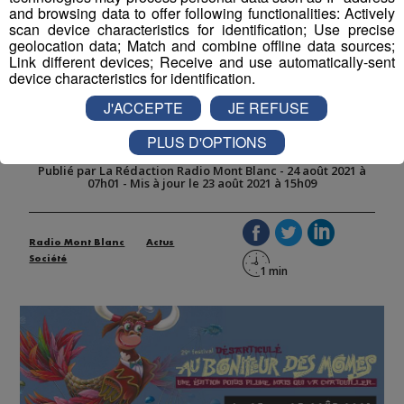
and browsing data to offer following functionalities: Actively
scan device characteristics for identification; Use precise
geolocation data; Match and combine offline data sources;
Link different devices; Receive and use automatically-sent
Le Grand-Bornand : Le festival au
device characteristics for identification.
Bonheur des mômes a commencé
J'ACCEPTE
JE REFUSE
en version très allégée
PLUS D'OPTIONS
Publié par La Rédaction Radio Mont Blanc
-
24 août 2021 à
07h01
-
Mis à jour le 23 août 2021 à 15h09
Radio Mont Blanc
Actus
Société