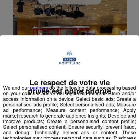
Le respect de votre vie
We and our
partners
do the following data processing based
privée est notre priorité
on your consent and/or our legitimate interest: Store and/or
access information on a device; Select basic ads; Create a
personalised ads profile; Select personalised ads; Measure
ad performance; Measure content performance; Apply
market research to generate audience insights; Develop and
improve products; Create a personalised content profile;
Select personalised content; Ensure security, prevent fraud,
and debug; Technically deliver ads or content. These
technologies may process personal data such as IP address