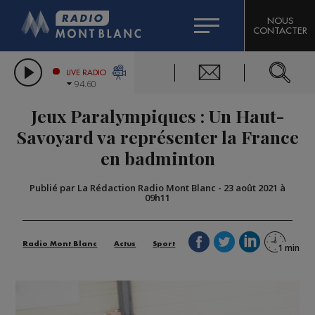
HOROSCOPE
CITIZEN MACHINERY
NOUS
CONTACTER
COMPAGNIE DU MONT-BLANC
LES CHRONIQUES DE L'EXPERT
GRAND MASSIF DOMAINES SKIABLES
LIVE RADIO
94.60
BORINI
Jeux Paralympiques : Un Haut-
BIGARD
Savoyard va représenter la France
en badminton
Publié par La Rédaction Radio Mont Blanc
-
23 août 2021 à
09h11
Radio Mont Blanc
Actus
Sport