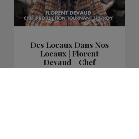
Des Locaux Dans Nos
Locaux | Florent
Devaud - Chef
production tournant
Leztroy
La Matinale des Super Lève-Tôt
Des Locaux Dans Nos Locaux