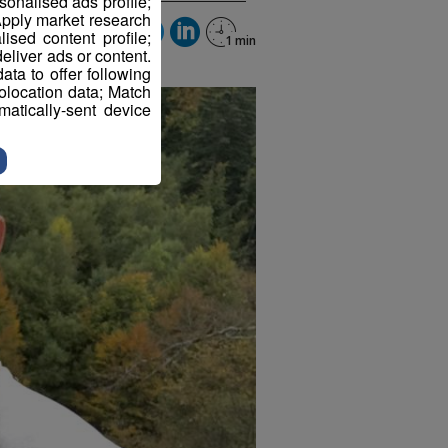
sonalised ads profile;
pply market research
sed content profile;
eliver ads or content.
ta to offer following
eolocation data; Match
atically-sent device