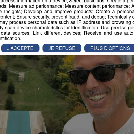
r access information on a device; Select basic ads; Create a per
 ads; Measure ad performance; Measure content performance; A
e insights; Develop and improve products; Create a personali
imation
La Matinale des Super Lève-Tôt
Découverte
ontent; Ensure security, prevent fraud, and debug; Technically d
ay process personal data such as IP address and browsing da
vely scan device characteristics for identification; Use precise g
 data sources; Link different devices; Receive and use autom
ntification.
J'ACCEPTE
JE REFUSE
PLUS D'OPTIONS