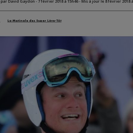
é par David Gaydon
-
7 février 2018 à 15h46
-
Mis à jour le 8 février 2018 
n
La Matinale des Super Lève-Tôt