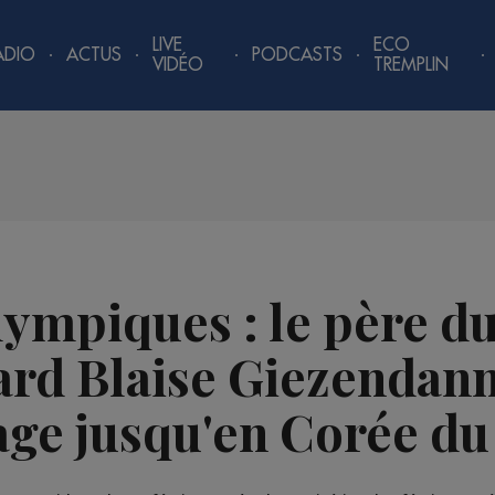
LIVE
ECO
ADIO
ACTUS
PODCASTS
VIDÉO
TREMPLIN
lympiques : le père du
rd Blaise Giezendanne
age jusqu'en Corée du