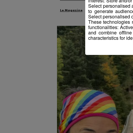
interest: Store and/o
Select personalised
to generate audienc
Le Magazine
Radio Mont Blanc
An
Select personalised c
These technologies m
functionalities: Acti
and combine offline
characteristics for ide