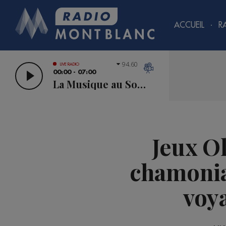
ACCUEIL
R
94.60
LIVE RADIO
00:00 - 07:00
La Musique au Sommet
Jeux O
chamonia
voy