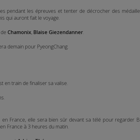
es pendant les épreuves et tenter de décrocher des médailles
is qui auront fait le voyage.
r de
Chamonix
,
Blaise Giezendanner
.
llera demain pour PyeongChang.
 en train de finaliser sa valise.
ns.
e en France, elle sera bien sûr devant sa télé pour regarder 
 en France à 3 heures du matin.