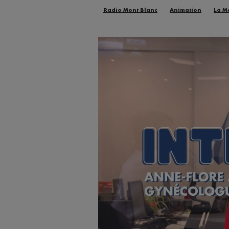
Radio Mont Blanc
Animation
La M