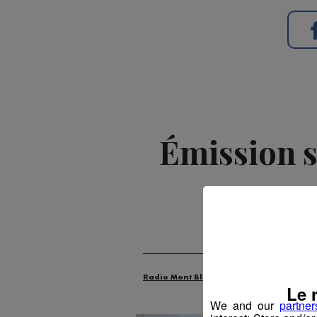
Émission s
Publié par La Ré
Radio Mont Blanc
Animation
Évén
Le 
We and our
partner