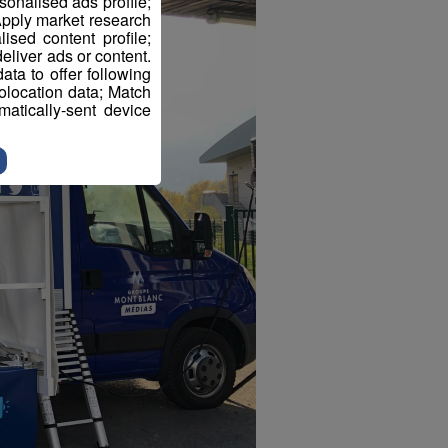
sonalised ads profile;
pply market research
sed content profile;
eliver ads or content.
ta to offer following
eolocation data; Match
atically-sent device