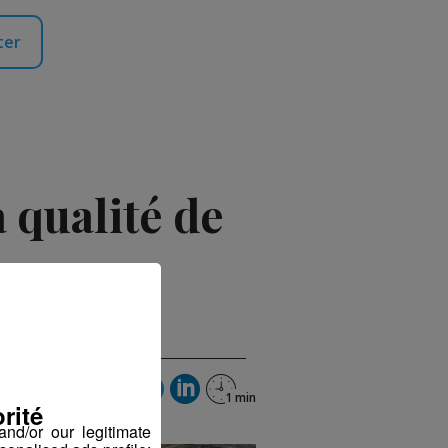
ter
 qualité de
tobre 2022 à 17h15
rité
nd/or our legitimate