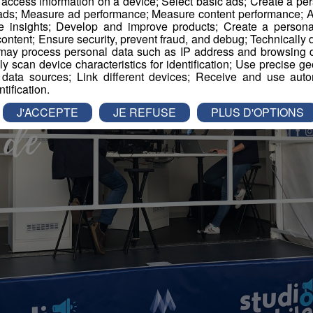
r access information on a device; Select basic ads; Create a per
 ads; Measure ad performance; Measure content performance; A
e insights; Develop and improve products; Create a personali
ontent; Ensure security, prevent fraud, and debug; Technically d
ay process personal data such as IP address and browsing da
vely scan device characteristics for identification; Use precise g
 data sources; Link different devices; Receive and use autom
ntification.
J'ACCEPTE
JE REFUSE
PLUS D'OPTIONS