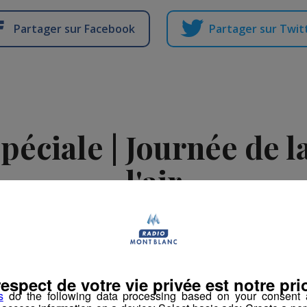
Partager sur Facebook
Partager sur Twit
péciale | Journée de la
l'air
daction Radio Mont Blanc
-
13 octobre 2022 à 16h44
-
Mis à jour le 17 oc
ement
Émissions spéciales
respect de votre vie privée est notre prio
s
do the following data processing based on your consent a