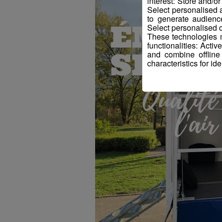
interest: Store and/o
Select personalised
to generate audienc
Select personalised c
These technologies m
functionalities: Acti
and combine offline
characteristics for ide