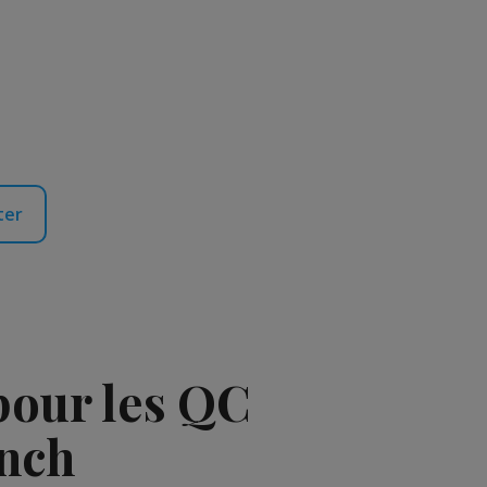
ter
pour les QC
nch