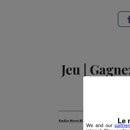
Jeu | Gagne
Publié par La
Le 
Radio Mont Blanc
Animation
Jeux
We and our
partner