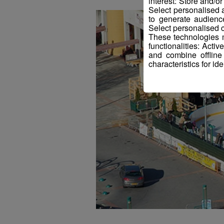
interest: Store and/o
Select personalised
to generate audienc
Select personalised c
These technologies m
functionalities: Acti
and combine offline
characteristics for ide