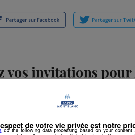
Partager sur Facebook
Partager sur Twit
z vos invitations pour 
extérieure de Cluses
 rédaction Montblanclive
-
8 janvier 2019 à 08h38
-
Mis à jour le 30 octob
respect de votre vie privée est notre prio
 Cloturés
s
do the following data processing based on your consent a