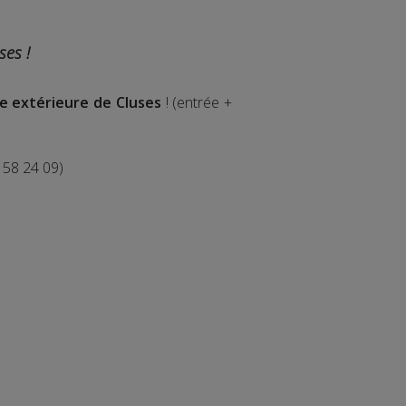
uses !
re extérieure de Cluses
! (entrée +
 58 24 09)