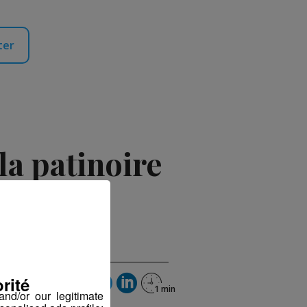
ter
la patinoire
re 2018 à 16h05
rité
nd/or our legitimate