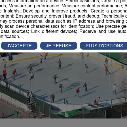
r access information on a device; Select basic ads; Create a per
 ads; Measure ad performance; Measure content performance; A
e insights; Develop and improve products; Create a personali
ontent; Ensure security, prevent fraud, and debug; Technically d
ay process personal data such as IP address and browsing da
vely scan device characteristics for identification; Use precise g
 data sources; Link different devices; Receive and use autom
ntification.
J'ACCEPTE
JE REFUSE
PLUS D'OPTIONS