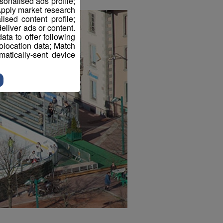
sonalised ads profile;
pply market research
sed content profile;
eliver ads or content.
ta to offer following
eolocation data; Match
atically-sent device