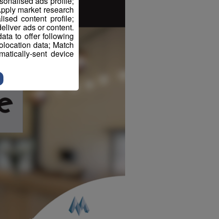
sonalised ads profile;
pply market research
sed content profile;
eliver ads or content.
ta to offer following
eolocation data; Match
atically-sent device