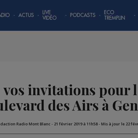
LIVE
ECO
ADIO
ACTUS
PODCASTS
VIDÉO
TREMPLIN
 vos invitations pour 
levard des Airs à Ge
édaction Radio Mont Blanc
-
21 février 2019 à 11h58
-
Mis à jour le 22 fév