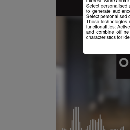
interest: Store and/o
Select personalised
to generate audienc
Select personalised c
These technologies m
functionalities: Acti
and combine offline
characteristics for ide