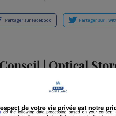
Partager sur Facebook
Partager sur Twit
Conseil | Optical St
édaction Radio Mont Blanc
-
22 février 2019 à 16h13
-
Mis à jour le 25 fév
respect de votre vie privée est notre prio
s
do the following data processing based on your consent a