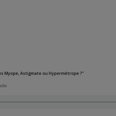
êtes Myope, Astigmate ou Hypermétrope ?"
ille