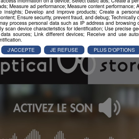
r access information on a device; Select basic ads; Create a per
 ads; Measure ad performance; Measure content performance; A
e insights; Develop and improve products; Create a personali
ontent; Ensure security, prevent fraud, and debug; Technically d
ay process personal data such as IP address and browsing da
vely scan device characteristics for identification; Use precise g
 data sources; Link different devices; Receive and use autom
ntification.
J'ACCEPTE
JE REFUSE
PLUS D'OPTIONS