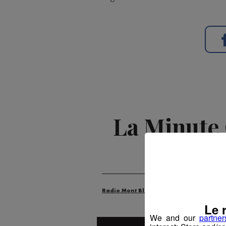
La Minute 
Publié par La R
Radio Mont Blanc
Animation
Le 
We and our
partner