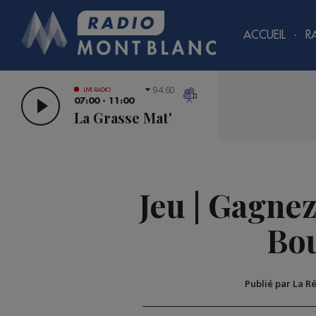
ACCUEIL
R
94.60
LIVE RADIO
07:00 - 11:00
La Grasse Mat'
Jeu | Gagnez
Bou
Publié par La R