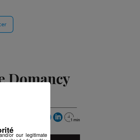
ter
ore Domancy
rier 2019 à 12h43
rité
nd/or our legitimate