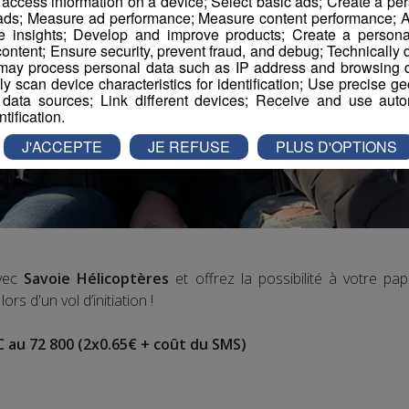
r access information on a device; Select basic ads; Create a per
 ads; Measure ad performance; Measure content performance; A
e insights; Develop and improve products; Create a personali
ontent; Ensure security, prevent fraud, and debug; Technically d
ay process personal data such as IP address and browsing da
vely scan device characteristics for identification; Use precise g
 data sources; Link different devices; Receive and use autom
ntification.
J'ACCEPTE
JE REFUSE
PLUS D'OPTIONS
avec
Savoie Hélicoptères
et offrez la possibilité à votre 
rs d'un vol d’initiation !
u 72 800 (2x0.65€ + coût du SMS)