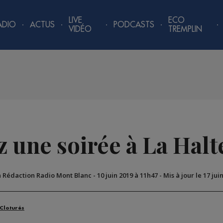
LIVE
ECO
ADIO
ACTUS
PODCASTS
VIDÉO
TREMPLIN
z une soirée à La Hal
a Rédaction Radio Mont Blanc
-
10 juin 2019 à 11h47
-
Mis à jour le 17 jui
 Cloturés