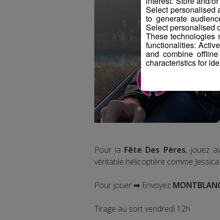
interest: Store and/o
Select personalised
to generate audienc
Select personalised c
These technologies m
functionalities: Acti
and combine offline
characteristics for ide
Pour la
Fête Des Pères
, jouez 
véritable hélicoptère comme Jessica lo
Pour jouer ➡ Envoyez
MONTBLANC a
Tirage au sort vendredi 12h