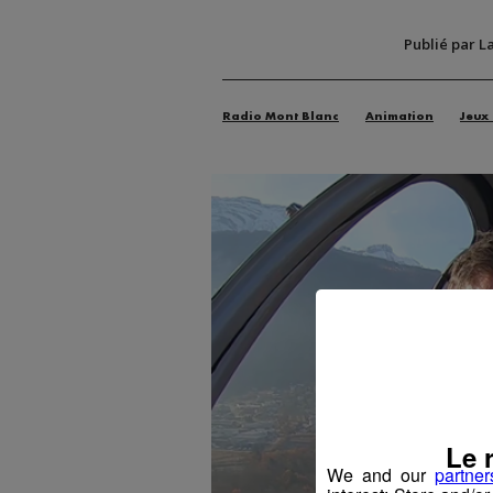
Publié par L
Radio Mont Blanc
Animation
Jeux
Le 
We and our
partner