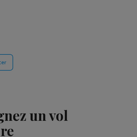
ter
gnez un vol
ère