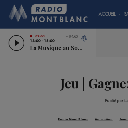
ACCUEIL
R
94.60
LIVE RADIO
13:00 - 15:00
La Musique au Sommet
Jeu | Gagne
Publié par L
Radio Mont Blanc
Animation
Jeux