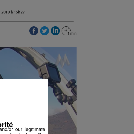
n 2019 à 15h27
rité
nd/or our legitimate