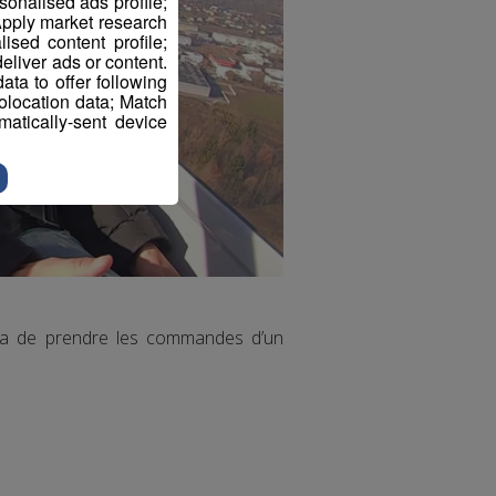
sonalised ads profile;
pply market research
sed content profile;
eliver ads or content.
ta to offer following
eolocation data; Match
atically-sent device
papa de prendre les commandes d’un