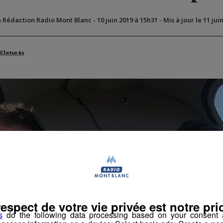
a Rédaction Radio Mont Blanc
-
10 juin 2019 à 15h31
-
Mis à jour le 11 jui
 Cloturés
respect de votre vie privée est notre prio
s
do the following data processing based on your consent a