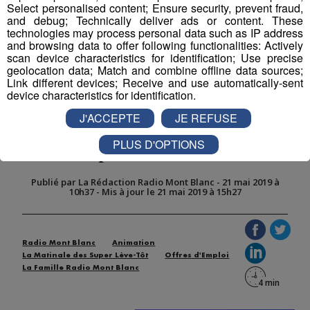
Select personalised content; Ensure security, prevent fraud,
and debug; Technically deliver ads or content. These
technologies may process personal data such as IP address
and browsing data to offer following functionalities: Actively
scan device characteristics for identification; Use precise
Partager sur Twitter
geolocation data; Match and combine offline data sources;
Link different devices; Receive and use automatically-sent
device characteristics for identification.
J'ACCEPTE
JE REFUSE
Journée de l'emploi | Focus sur les
PLUS D'OPTIONS
emplois saisonniers
Publié par La Rédaction Radio Mont Blanc
-
21 mai 2019 à
10h37
-
Mis à jour le 21 mai 2019 à 15h27
Radio Mont Blanc
Animation
La Matinale des Super Lève-Tôt
Offres d'Emploi
La Famille Radio Mont Blanc