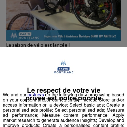
La saison de vélo est lancée !
Pour son opération
Bonus Électrique
:
Véloscopie
vous offre votre
Vélo à Assistance Électrique
Giant
Liv Amiti E+2 d'une valeur de
2 399€
Pour jouer ➡
Rendez vous sur notre page
Facebook
Le respect de votre vie
We and our
partners
do the following data processing based
privée est notre priorité
on your consent and/or our legitimate interest: Store and/or
Tirage au sort : Vendredi 24 Mai - 17h !
access information on a device; Select basic ads; Create a
personalised ads profile; Select personalised ads; Measure
ad performance; Measure content performance; Apply
market research to generate audience insights; Develop and
Partager sur Facebook
improve products; Create a personalised content profile;