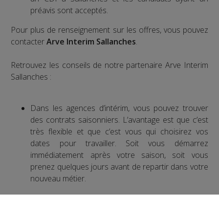
préavis sont acceptés.
Pour plus de renseignement sur les offres, vous pouvez
contacter
Arve Interim Sallanches
.
Retrouvez les conseils de notre partenaire Arve Interim
Sallanches :
Dans les agences d’intérim, vous pouvez trouver
des contrats saisonniers. L’avantage est que c’est
très flexible et que c’est vous qui choisirez vos
dates pour travailler. Soit vous démarrez
immédiatement après votre saison, soit vous
prenez quelques jours avant de repartir dans votre
nouveau métier.
Lorsque l’on est saisonnier, il est judicieux
d’anticiper sa reprise. Avant la fin de l’hiver, il est