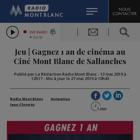
HOROSCOPE
CITIZEN MACHINERY
NOUS
CONTACTER
COMPAGNIE DU MONT-BLANC
LES CHRONIQUES DE L'EXPERT
GRAND MASSIF DOMAINES SKIABLES
LIVE RADIO
94.60
BORINI
Jeu | Gagnez 1 an de cinéma au
BIGARD
Ciné Mont Blanc de Sallanches
Publié par La Rédaction Radio Mont Blanc
-
13 mai 2019 à
12h17
-
Mis à jour le 27 mai 2019 à 10h43
Radio Mont Blanc
Animation
Jeux Cloturés