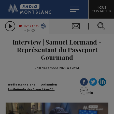
HOROSCOPE
CITIZEN MACHINERY
NOUS
CONTACTER
COMPAGNIE DU MONT-BLANC
LES CHRONIQUES DE L'EXPERT
GRAND MASSIF DOMAINES SKIABLES
LIVE RADIO
94.60
BORINI
Interview | Samuel Lormand -
BIGARD
Représentant du Passeport
Gourmand
-
10 décembre 2025 à 12h14
Radio Mont Blanc
Animation
La Matinale des Super Lève-Tôt