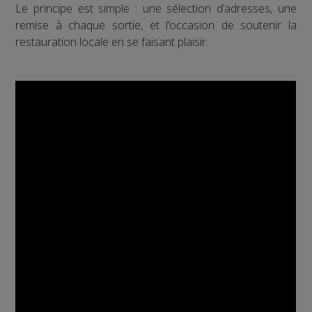
Le principe est simple : une sélection d’adresses, une
remise à chaque sortie, et l’occasion de soutenir la
restauration locale en se faisant plaisir.