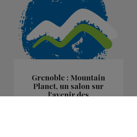
Grenoble : Mountain
Planet, un salon sur
l'avenir des
professionnels de la
montagne
Actus
La Matinale des Super Lève-Tôt