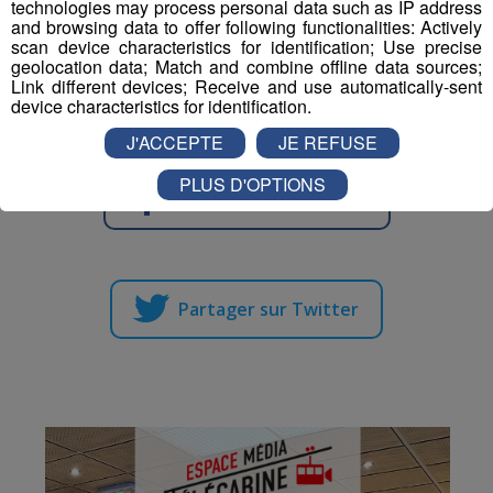
La ville de Combloux est allée encore plus loin : elle a
technologies may process personal data such as IP address
and browsing data to offer following functionalities: Actively
profité de cette suppression des poubelles de rue pour
scan device characteristics for identification; Use precise
instaurer des zones zéro déchets, où plus aucune
geolocation data; Match and combine offline data sources;
benne n'est disponible, notamment autour du lac
Link different devices; Receive and use automatically-sent
device characteristics for identification.
biotope.
J'ACCEPTE
JE REFUSE
PLUS D'OPTIONS
Partager sur Facebook
Partager sur Twitter