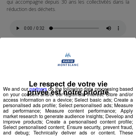
qui accompagne depuis 30 ans les collectivités dans la
réduction des déchets.
C'est la commune de Combloux qui s'est portée
volontaire pour franchir le cap. Il lui a ensuite fallu plus
d'un an de travail pour mettre en place ce maillage.
L'objectif est simple : continuer les efforts de réduction
Le respect de votre vie
des déchets.
We and our
partners
do the following data processing based
privée est notre priorité
on your consent and/or our legitimate interest: Store and/or
Car en France, la marge de manœuvre est encore large.
access information on a device; Select basic ads; Create a
personalised ads profile; Select personalised ads; Measure
ad performance; Measure content performance; Apply
market research to generate audience insights; Develop and
improve products; Create a personalised content profile;
Select personalised content; Ensure security, prevent fraud,
and debug; Technically deliver ads or content. These