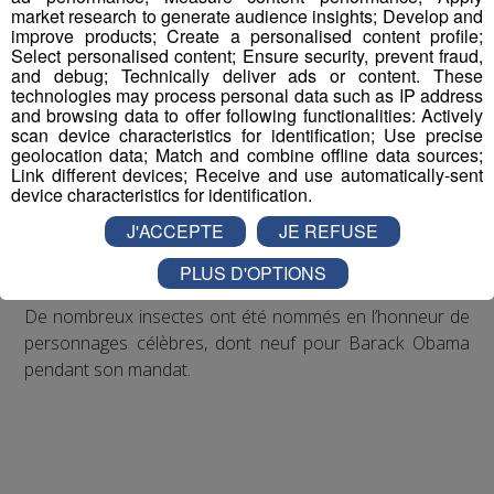
market research to generate audience insights; Develop and
improve products; Create a personalised content profile;
M. Nazari a précisé qu’il a découvert cette espèce de
Select personalised content; Ensure security, prevent fraud,
and debug; Technically deliver ads or content. These
mite en constatant que trois des spécimens qu'il étudiait
technologies may process personal data such as IP address
avaient une forme d’aile distincte et un ADN unique. Il a
and browsing data to offer following functionalities: Actively
fait valoir qu’il a aussi donné ce nom à l’insecte pour
scan device characteristics for identification; Use precise
geolocation data; Match and combine offline data sources;
souligner la fragilité des petits habitats où l’on peut
Link different devices; Receive and use automatically-sent
découvrir de nouvelles espèces.
device characteristics for identification.
J'ACCEPTE
JE REFUSE
La
Neopalpa donadltrumpi
a été repérée en Californie
du Sud et dans le nord-ouest du Mexique.
PLUS D'OPTIONS
De nombreux insectes ont été nommés en l’honneur de
personnages célèbres, dont neuf pour Barack Obama
pendant son mandat.