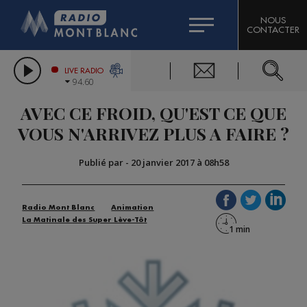
HOROSCOPE
CITIZEN MACHINERY
NOUS
CONTACTER
COMPAGNIE DU MONT-BLANC
LES CHRONIQUES DE L'EXPERT
GRAND MASSIF DOMAINES SKIABLES
LIVE RADIO
94.60
BORINI
AVEC CE FROID, QU'EST CE QUE
BIGARD
VOUS N'ARRIVEZ PLUS A FAIRE ?
Publié par
-
20 janvier 2017 à 08h58
Radio Mont Blanc
Animation
La Matinale des Super Lève-Tôt