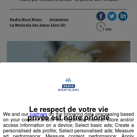
Radio Mont Blanc
Animation
La Matinale des Super Lève-Tôt
Le respect de votre vie
We and our
partners
do the following data processing based
Le biologiste Vazrick Nazari a expliqué que l’idée lui était
privée est notre priorité
on your consent and/or our legitimate interest: Store and/or
venue en voyant les écailles jaunes sur la tête de
access information on a device; Select basic ads; Create a
l’insecte qui lui rappellent la coiffure du président
personalised ads profile; Select personalised ads; Measure
ad performance; Measure content performance; Apply
désigné.