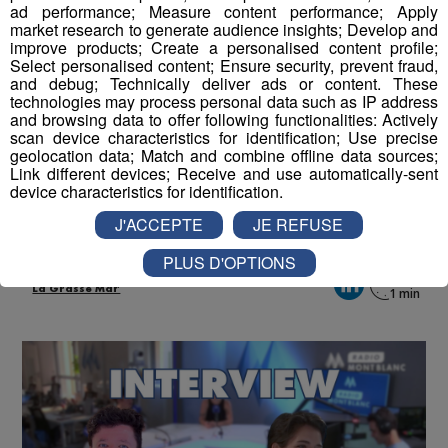
ad performance; Measure content performance; Apply
market research to generate audience insights; Develop and
Partager sur Twitter
improve products; Create a personalised content profile;
Select personalised content; Ensure security, prevent fraud,
and debug; Technically deliver ads or content. These
technologies may process personal data such as IP address
and browsing data to offer following functionalities: Actively
scan device characteristics for identification; Use precise
Interview | Lunae Photographie
geolocation data; Match and combine offline data sources;
Link different devices; Receive and use automatically-sent
-
19 août 2025 à 17h06
device characteristics for identification.
J'ACCEPTE
JE REFUSE
Radio Mont Blanc
Animation
PLUS D'OPTIONS
La Matinale des Super Lève-Tôt
La Grasse Mat'