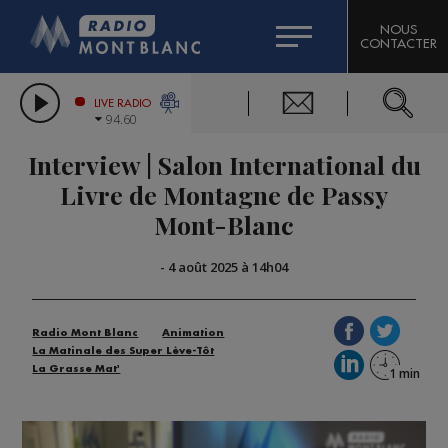
HOROSCOPE
CITIZEN MACHINERY
NOUS
CONTACTER
COMPAGNIE DU MONT-BLANC
LES CHRONIQUES DE L'EXPERT
GRAND MASSIF DOMAINES SKIABLES
LIVE RADIO
94.60
BORINI
Interview | Salon International du
BIGARD
Livre de Montagne de Passy
Mont-Blanc
-
4 août 2025 à 14h04
Radio Mont Blanc
Animation
La Matinale des Super Lève-Tôt
La Grasse Mat'