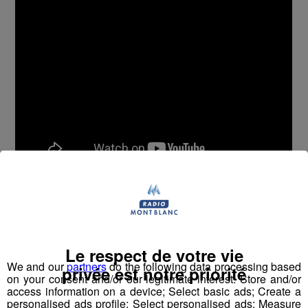
Podcast soutenu par Izalco et Radio Mont-Blanc
Le respect de votre vie
We and our
partners
do the following data processing based
Partager sur Facebook
privée est notre priorité
on your consent and/or our legitimate interest: Store and/or
access information on a device; Select basic ads; Create a
personalised ads profile; Select personalised ads; Measure