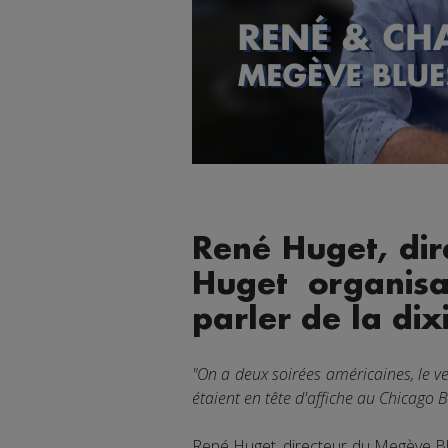
René Huget, dir
Huget organisat
parler de la di
"On a deux soirées américaines, le ve
étaient en tête d'affiche au Chicago 
René Huget, directeur du Megève Blue