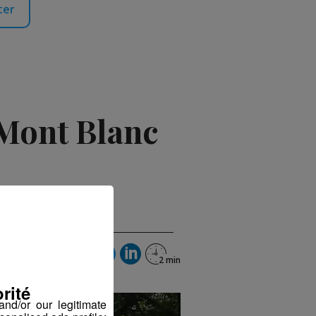
ter
 Mont Blanc
rité
nd/or our legitimate