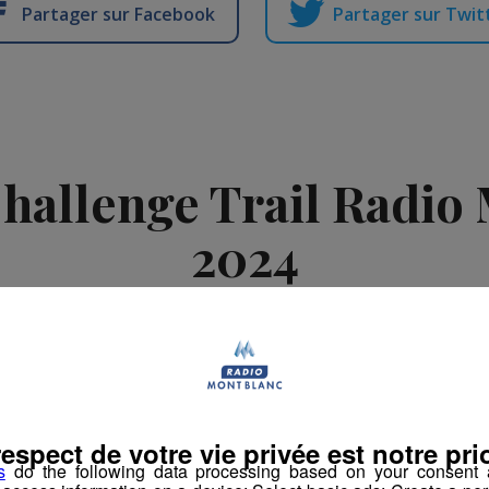
Partager sur Facebook
Partager sur Twit
Challenge Trail Radio
2024
-
5 août 2024 à 11h11
-
Mis à jour le 12 mars 2026 à 13h51
ement
Challenge Trail Radio Mont Blanc
respect de votre vie privée est notre prio
s
do the following data processing based on your consent a