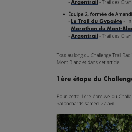
-
- Trail des Gra
Argentrail
Équipe 2, formée de Amandi
-
- La
Le Trail du Gypaète
-
Marathon du Mont-Bla
-
- Trail des Gra
Argentrail
Tout au long du Challenge Trail Rad
Mont Blanc et dans cet article.
1ère étape du Challenge
Pour cette 1ère épreuve du Challen
Sallanchards samedi 27 avil.