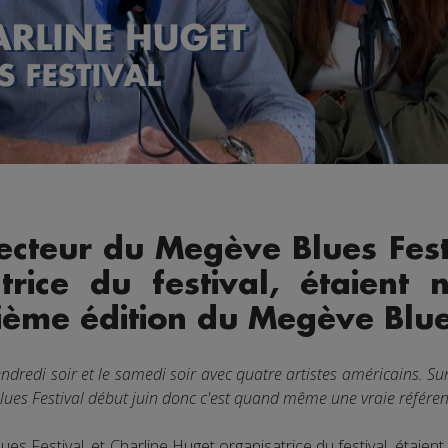
ecteur du Megève Blues Festi
rice du festival, étaient 
xième édition du Megève Blue
ndredi soir et le samedi soir avec quatre artistes américains. Sur 
Blues Festival début juin donc c'est quand même une vraie référen
s Festival, et Charline Huget organisatrice du festival, étaient 