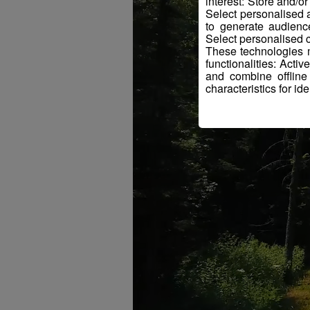
interest: Store and/o
Select personalised
to generate audienc
Select personalised c
These technologies m
functionalities: Acti
and combine offline
characteristics for ide