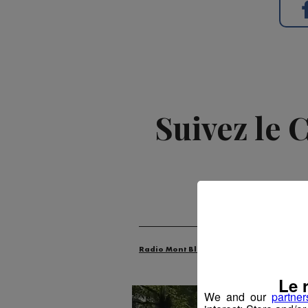
Suivez le 
Radio Mont Blanc
Animation
Évén
Le 
We and our
partner