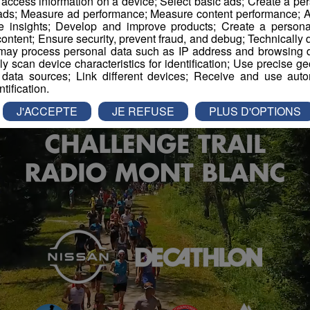
r access information on a device; Select basic ads; Create a per
 ads; Measure ad performance; Measure content performance; A
e insights; Develop and improve products; Create a personali
ontent; Ensure security, prevent fraud, and debug; Technically d
ay process personal data such as IP address and browsing da
vely scan device characteristics for identification; Use precise g
 data sources; Link different devices; Receive and use autom
ntification.
J'ACCEPTE
JE REFUSE
PLUS D'OPTIONS