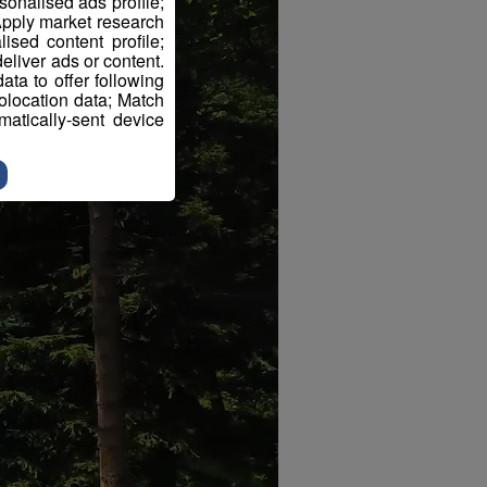
sonalised ads profile;
pply market research
sed content profile;
eliver ads or content.
ta to offer following
eolocation data; Match
atically-sent device