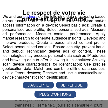
1 Accompagnant Éducatif et Social ou
Aide Médico-Psychologique ou Aide-
Le respect de votre vie
Soignant diplômé ou faisant fonction
We and our
partners
do the following data processing based
privée est notre priorité
Expérience dans le handicap souhaitée, débutant
on your consent and/or our legitimate interest: Store and/or
access information on a device; Select basic ads; Create a
accepté.
personalised ads profile; Select personalised ads; Measure
Autre diplôme accepté : Moniteur-Educateur.
ad performance; Measure content performance; Apply
> poste à pourvoir dès que possible
market research to generate audience insights; Develop and
improve products; Create a personalised content profile;
Select personalised content; Ensure security, prevent fraud,
Conditions
:
and debug; Technically deliver ads or content. These
technologies may process personal data such as IP address
CDI, 35h hebdomadaires, travail 1 weekend /2
and browsing data to offer following functionalities: Actively
scan device characteristics for identification; Use precise
(prime les dimanches travaillés)
geolocation data; Match and combine offline data sources;
Rémunération base conventionnelle CCN 1966,
Link different devices; Receive and use automatically-sent
salaire brut mensuel (indicatif de base, ancienneté
device characteristics for identification.
et diplôme pris en compte) : 2 000€
J'ACCEPTE
JE REFUSE
Mutuelle prise en charge à 90% par l’employeur
Financement VAE et formations par l’employeur,
PLUS D'OPTIONS
avantages œuvres sociales, cycle de travail en 2
semaines (1 semaine 5 jours et 1 semaine 4 jours