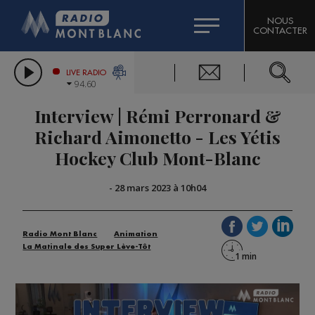
HOROSCOPE
CITIZEN MACHINERY
NOUS
CONTACTER
COMPAGNIE DU MONT-BLANC
LES CHRONIQUES DE L'EXPERT
GRAND MASSIF DOMAINES SKIABLES
LIVE RADIO
94.60
BORINI
Interview | Rémi Perronard &
BIGARD
Richard Aimonetto - Les Yétis
Hockey Club Mont-Blanc
-
28 mars 2023 à 10h04
Radio Mont Blanc
Animation
La Matinale des Super Lève-Tôt