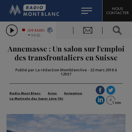
HOROSCOPE
CITIZEN MACHINERY
NOUS
CONTACTER
COMPAGNIE DU MONT-BLANC
LES CHRONIQUES DE L'EXPERT
GRAND MASSIF DOMAINES SKIABLES
LIVE RADIO
94.60
BORINI
Annemasse : Un salon sur l'emploi
BIGARD
des transfrontaliers en Suisse
Publié par La rédaction Montblanclive
-
22 mars 2018 à
12h57
Radio Mont Blanc
Actus
Animation
La Matinale des Super Lève-Tôt