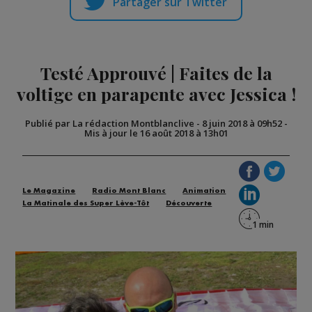
Partager sur Twitter
Testé Approuvé | Faites de la
voltige en parapente avec Jessica !
Publié par La rédaction Montblanclive
-
8 juin 2018 à 09h52
-
Mis à jour le 16 août 2018 à 13h01
Le Magazine
Radio Mont Blanc
Animation
La Matinale des Super Lève-Tôt
Découverte