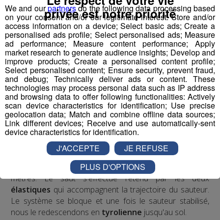
auquel s'ajoute le "ride" du mouvement et de la liberté,
We and our
partners
do the following data processing based
privée est notre priorité
avec au milieu le "J" de Jeff, son inventeur.
on your consent and/or our legitimate interest: Store and/or
access information on a device; Select basic ads; Create a
personalised ads profile; Select personalised ads; Measure
Écoutez l'interview de son créateur ⬇
ad performance; Measure content performance; Apply
market research to generate audience insights; Develop and
improve products; Create a personalised content profile;
mp3
Select personalised content; Ensure security, prevent fraud,
and debug; Technically deliver ads or content. These
technologies may process personal data such as IP address
and browsing data to offer following functionalities: Actively
Vous l'avez compris, le
Bun J Ride
combine les
scan device characteristics for identification; Use precise
techniques du
saut de tremplin
, du
saut à l'élastique
geolocation data; Match and combine offline data sources;
et de la
tyrolienne
. Le sauteur est équipé à la taille d'un
Link different devices; Receive and use automatically-sent
device characteristics for identification.
harnais relié, de chaque côté, à deux
élastiques
mobiles
. Placé en haut du
tremplin
sur l'accessoire
J'ACCEPTE
JE REFUSE
d'envol de son choix, le sauteur effectue une prise d'élan
PLUS D'OPTIONS
d'environ 30 mètres qui débouche sur un vide de 40
mètres. Le saut s'effectue retenu par les deux
élastiques
qui accompagnent la trajectoire du sauteur.
Le système se bloque et une fois le sauteur stabilisé,
nous le redescendons en
tyrolienne
jusqu'au sol.