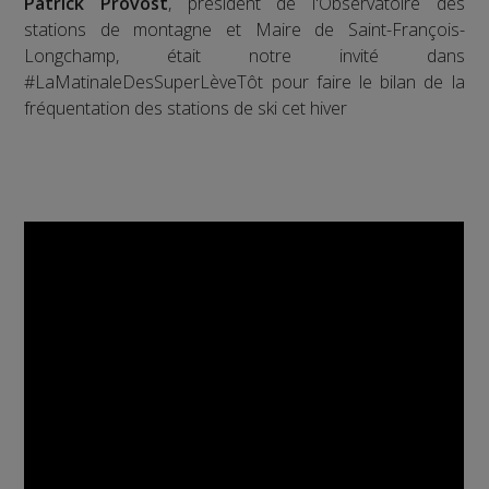
Patrick Provost
, président de l'Observatoire des
stations de montagne et Maire de Saint-François-
Longchamp, était notre invité dans
#LaMatinaleDesSuperLèveTôt pour faire le bilan de la
fréquentation des stations de ski cet hiver