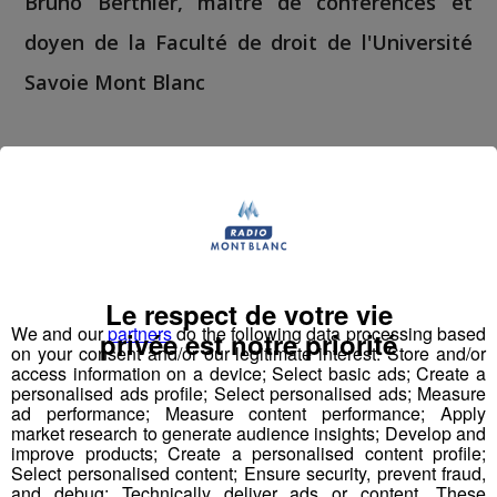
Bruno Berthier
, maître de conférences et
doyen de la Faculté de droit de l'Université
Savoie Mont Blanc
"Les pays de Savoie, et particulièrement la Haute-Savoie,
restent des pays de droite classique, c'est la vieille
tradition démocratique chrétienne qui est assez étanche
au rassemblement national."
Bruno Berthier
, maître de conférences et doyen de la
Le respect de votre vie
Faculté de droit de l'Université Savoie Mont Blanc, était
We and our
partners
do the following data processing based
privée est notre priorité
notre invité pour analyser les résultats savoyards et
on your consent and/or our legitimate interest: Store and/or
access information on a device; Select basic ads; Create a
haut-savoyards des élections législatives.
personalised ads profile; Select personalised ads; Measure
ad performance; Measure content performance; Apply
market research to generate audience insights; Develop and
improve products; Create a personalised content profile;
Select personalised content; Ensure security, prevent fraud,
and debug; Technically deliver ads or content. These