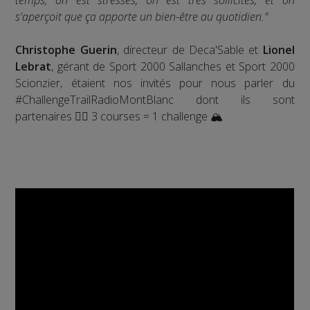
s'aperçoit que ça apporte un bien-être au quotidien."
Christophe Guerin
, directeur de Deca'Sable et
Lionel
Lebrat
, gérant de Sport 2000 Sallanches et Sport 2000
Scionzier, étaient nos invités pour nous parler du
#ChallengeTrailRadioMontBlanc dont ils sont
partenaires 🏃‍♀️ 3 courses = 1 challenge 🏔️