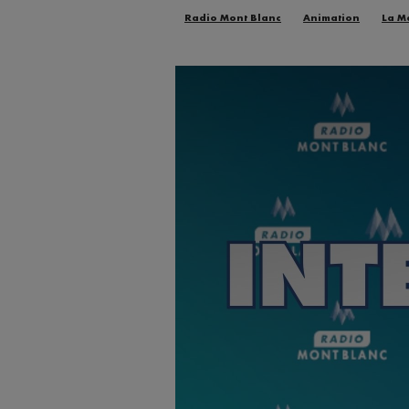
Radio Mont Blanc
Animation
La M