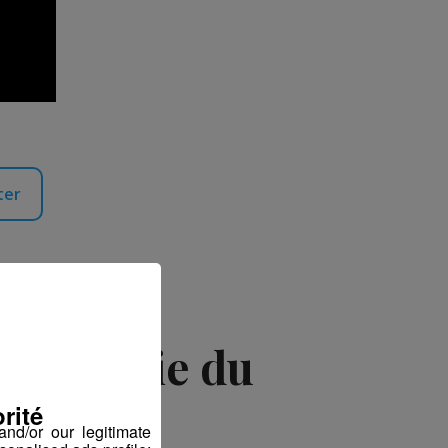
ter
Compagnie du
rité
nd/or our legitimate