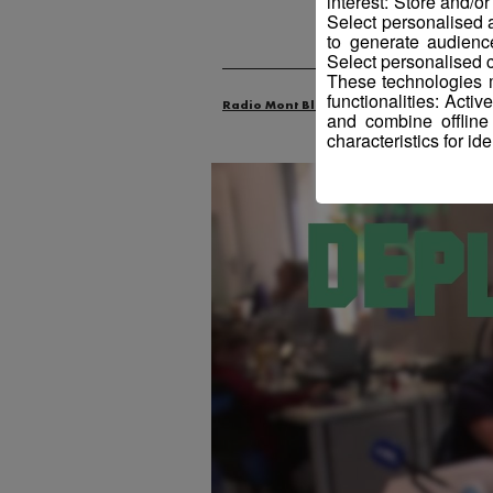
interest: Store and/o
Select personalised
to generate audienc
Select personalised c
These technologies m
functionalities: Acti
Radio Mont Blanc
Animation
La M
and combine offline
characteristics for ide