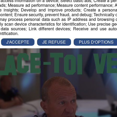
r access information on a device; Select basic ads; Create a per
 ads; Measure ad performance; Measure content performance; A
-
9 juillet 2026 à 08h56
-
Mis à jour le 9 juillet 2026 à 12h32
e insights; Develop and improve products; Create a personali
ontent; Ensure security, prevent fraud, and debug; Technically d
ay process personal data such as IP address and browsing da
vely scan device characteristics for identification; Use precise g
atinale des Super Lève-Tôt
Déplace-toi VERT !
 data sources; Link different devices; Receive and use autom
ntification.
J'ACCEPTE
JE REFUSE
PLUS D'OPTIONS