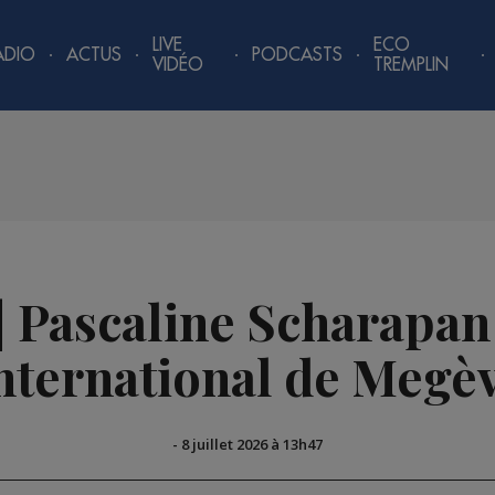
LIVE
ECO
ADIO
ACTUS
PODCASTS
VIDÉO
TREMPLIN
| Pascaline Scharapa
nternational de Megè
-
8 juillet 2026 à 13h47