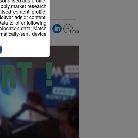
sonalised ads profile;
pply market research
sed content profile;
eliver ads or content.
ta to offer following
eolocation data; Match
atically-sent device