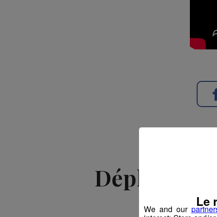
Déplace-toi
Le 
We and our
partner