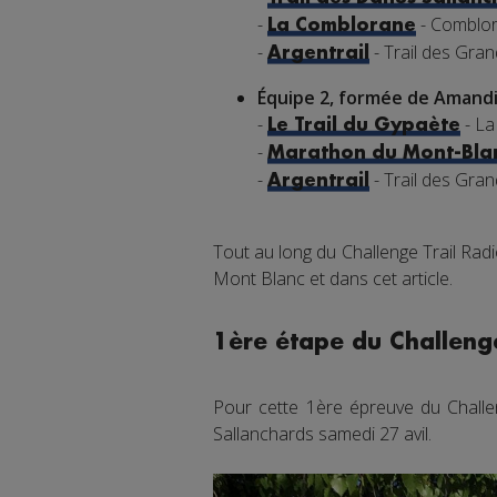
-
- Comblor
La Comblorane
-
- Trail des Gra
Argentrail
Équipe 2, formée de Amandi
-
- La
Le Trail du Gypaète
-
Marathon du Mont-Bla
-
- Trail des Gra
Argentrail
Tout au long du Challenge Trail Rad
Mont Blanc et dans cet article.
1ère étape du Challenge
Pour cette 1ère épreuve du Challen
Sallanchards samedi 27 avil.