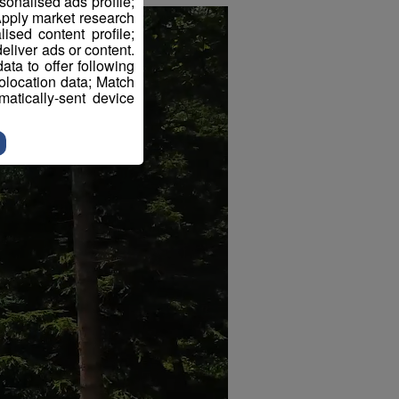
sonalised ads profile;
pply market research
sed content profile;
eliver ads or content.
ta to offer following
eolocation data; Match
atically-sent device