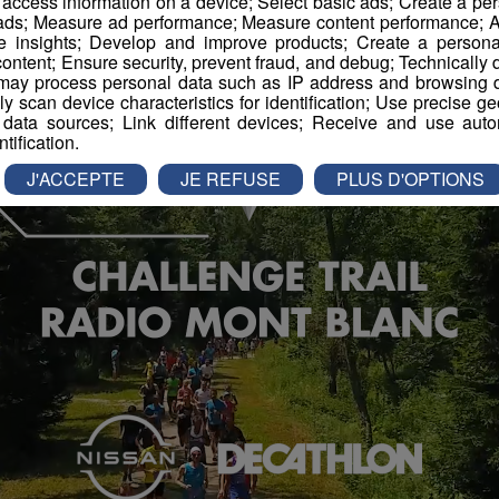
r access information on a device; Select basic ads; Create a per
 ads; Measure ad performance; Measure content performance; A
e insights; Develop and improve products; Create a personali
ontent; Ensure security, prevent fraud, and debug; Technically d
ay process personal data such as IP address and browsing da
vely scan device characteristics for identification; Use precise g
 data sources; Link different devices; Receive and use autom
ntification.
J'ACCEPTE
JE REFUSE
PLUS D'OPTIONS