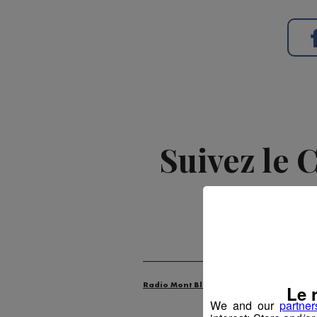
Suivez le 
Le 
Radio Mont Blanc
Animation
Évén
We and our
partner