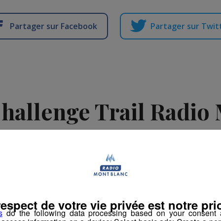
Partager sur Facebook
Partager sur Twit
Challenge Trail Radio
2024
-
5 août 2024 à 11h11
-
Mis à jour le 12 mars 2026 à 13h51
respect de votre vie privée est notre prio
ement
Challenge Trail Radio Mont Blanc
s
do the following data processing based on your consent a