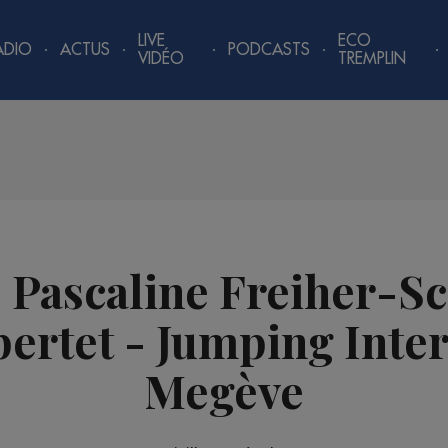
LIVE
ECO
ADIO
ACTUS
PODCASTS
VIDÉO
TREMPLIN
| Pascaline Freiher-S
ertet - Jumping Inter
Megève