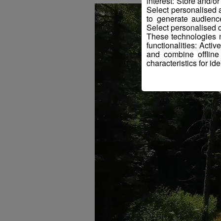
interest: Store and/o
Select personalised
to generate audienc
Select personalised c
These technologies m
functionalities: Acti
and combine offline
characteristics for ide