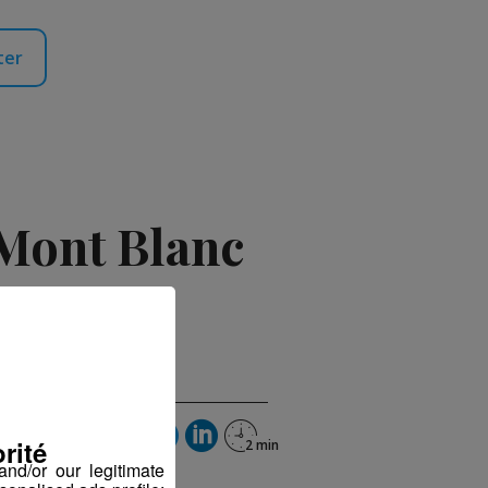
ter
 Mont Blanc
rité
nd/or our legitimate