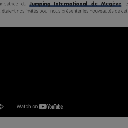
anisatrice du
, 
Jumping International de Megève
étaient nos invités pour nous présenter les nouveautés de cett