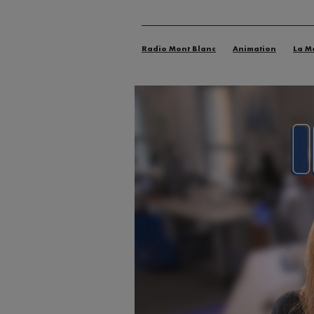
Radio Mont Blanc
Animation
La M