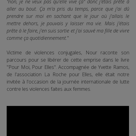
"non, je ne veux pas qu'elle vive ça" donc j'étais prête à
aller au bout. Ça m'a pris du temps, parce que j'ai dû
prendre sur moi en sachant que le jour où j'allais le
mettre dehors, je pouvais y laisser ma vie. Mais j'étais
prête à le faire, j'en suis sortie et j'ai sauvé ma fille de vivre
comme ça quotidiennement.
"
Victime de violences conjugales, Nour raconte son
parcours pour se libérer de cette emprise dans le livre
"Pour Moi, Pour Elles". Accompagnée de Yvette Ramos,
de l'association La Roche pour Elles, elle était notre
invitée à l'occasion de la journée internationale de lutte
contre les violences faites aux femmes.