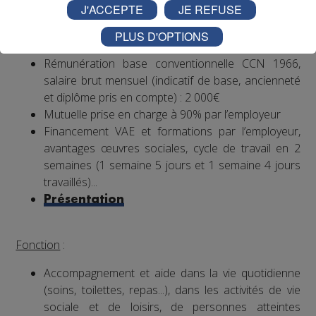
Conditions
:
J'ACCEPTE
JE REFUSE
CDI, 35h hebdomadaires, travail 1 weekend /2
PLUS D'OPTIONS
(prime les dimanches travaillés)
Rémunération base conventionnelle CCN 1966,
salaire brut mensuel (indicatif de base, ancienneté
et diplôme pris en compte) : 2 000€
Mutuelle prise en charge à 90% par l’employeur
Financement VAE et formations par l’employeur,
avantages œuvres sociales, cycle de travail en 2
semaines (1 semaine 5 jours et 1 semaine 4 jours
travaillés)...
Présentation
Fonction
:
Accompagnement et aide dans la vie quotidienne
(soins, toilettes, repas...), dans les activités de vie
sociale et de loisirs, de personnes atteintes