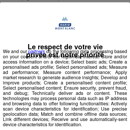
(Troubles du Spectre Autistique).
La Maison Notre Dame de Philerme recrute plusieurs
profils :
Le respect de votre vie
We and our
partners
do the following data processing based
privée est notre priorité
on your consent and/or our legitimate interest: Store and/or
access information on a device; Select basic ads; Create a
personalised ads profile; Select personalised ads; Measure
1 Accompagnant Éducatif et Social ou
ad performance; Measure content performance; Apply
market research to generate audience insights; Develop and
Aide Médico-Psychologique ou Aide-
improve products; Create a personalised content profile;
Soignant diplômé ou faisant fonction
Select personalised content; Ensure security, prevent fraud,
and debug; Technically deliver ads or content. These
Expérience dans le handicap souhaitée, débutant
technologies may process personal data such as IP address
accepté.
and browsing data to offer following functionalities: Actively
scan device characteristics for identification; Use precise
Autre diplôme accepté : Moniteur-Educateur.
geolocation data; Match and combine offline data sources;
> poste à pourvoir dès que possible
Link different devices; Receive and use automatically-sent
device characteristics for identification.