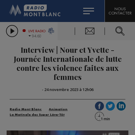
HOROSCOPE
CITIZEN MACHINERY
NOUS
CONTACTER
COMPAGNIE DU MONT-BLANC
LES CHRONIQUES DE L'EXPERT
GRAND MASSIF DOMAINES SKIABLES
LIVE RADIO
94.60
BORINI
Interview | Nour et Yvette -
BIGARD
Journée Internationale de lutte
contre les violence faites aux
femmes
-
24 novembre 2023 à 12h06
Radio Mont Blanc
Animation
La Matinale des Super Lève-Tôt