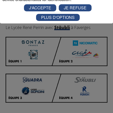
Le Lycée CECAM-ESCR avec
dans le
Nicomatic
J'ACCEPTE
JE REFUSE
Chablais
Le Lycée Amédée Gordini avec
Quadra Concrete
PLUS D'OPTIONS
à Contamine-sur-Arve
Le Lycée René Perrin avec
à Faverges
Stäubli