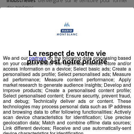
industrielles
d’envergure sur le territoire pour former
des binômes.
Pour mener à bien leur projet et tenter de
remporter
la compétition nationale à Lyon le 22 mars,
ils pourront compter sur
le coaching de
l’association,
et reconnue par la French Fab ; mais
également
l’accompagnement de leurs entreprises
binômes,
présentes en école et en accueillant les
Le respect de votre vie
We and our
partners
do the following data processing based
classes pour visites, conseils et fabrication de pièces
privée est notre priorité
on your consent and/or our legitimate interest: Store and/or
nécessaires pour rendre le robot le plus performant
access information on a device; Select basic ads; Create a
possible en vue de la compétition.
personalised ads profile; Select personalised ads; Measure
ad performance; Measure content performance; Apply
market research to generate audience insights; Develop and
improve products; Create a personalised content profile;
Les binômes ?
Select personalised content; Ensure security, prevent fraud,
and debug; Technically deliver ads or content. These
4 établissements scolaires avec 4 entreprises
technologies may process personal data such as IP address
industrielles phrases de Haute-Savoie couvrant les 3
and browsing data to offer following functionalities: Actively
coins du territoire :
scan device characteristics for identification; Use precise
geolocation data; Match and combine offline data sources;
Le Lycée Charles Poncet avec le groupe
dans
Bontaz
Link different devices; Receive and use automatically-sent
la Vallée de l'Arve
device characteristics for identification.